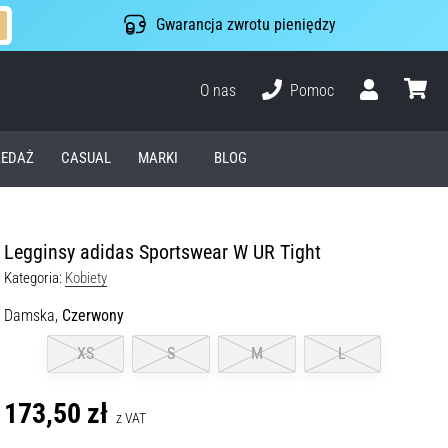
Gwarancja zwrotu pieniędzy
O nas
Pomoc
Użytkownik
koszyk
EDAŻ
CASUAL
MARKI
BLOG
Legginsy adidas Sportswear W UR Tight
Kategoria:
Kobiety
Damska,
Czerwony
XS
S
M
L
173,50 zł
z VAT