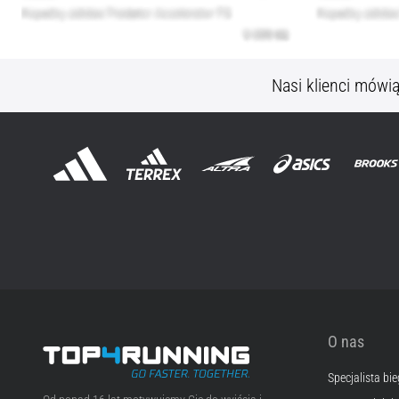
Nasi klienci mówi
O nas
Specjalista bi