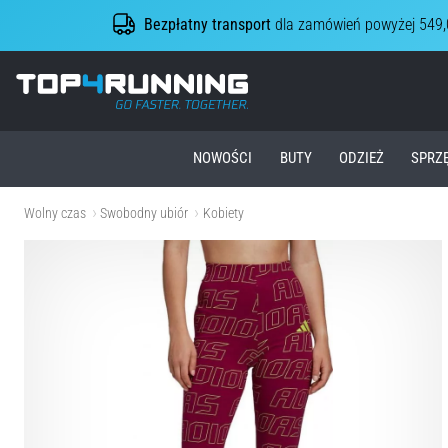
Bezpłatny transport
dla zamówień powyżej 549,
Top4Running.pl
NOWOŚCI
BUTY
ODZIEŻ
SPRZ
Wolny czas
Swobodny ubiór
Kobiety