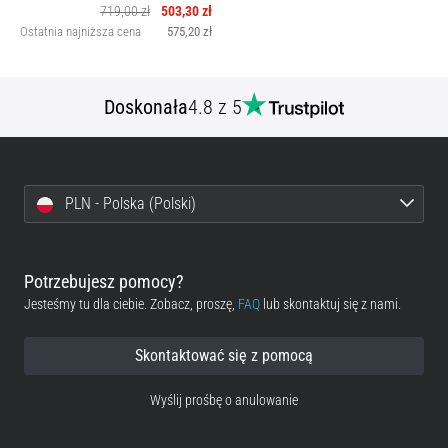
719,00 zł
503,30 zł
Ostatnia najniższa cena
575,20 zł
Doskonała
4.8 z 5
PLN - Polska (Polski)
Potrzebujesz pomocy?
Jesteśmy tu dla ciebie. Zobacz, proszę,
FAQ
lub skontaktuj się z nami.
Skontaktować się z pomocą
Wyślij prośbę o anulowanie