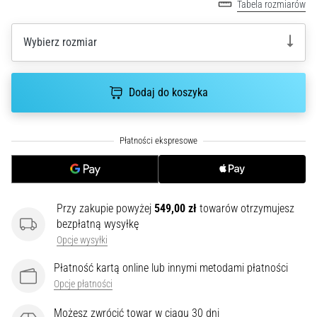
Tabela rozmiarów
poprawnie,
gdzie
Wybierz rozmiar
znajduje…
6. 8. 2026
Dodaj do koszyka
•
7 min. czytanie
Kolano
biegacza:
Przyczyny,
leczenie
i
Przy zakupie powyżej
549,00 zł
towarów otrzymujesz
profilaktyka
bezpłatną wysyłkę
Opcje wysyłki
Kolano
biegacza,
Płatność kartą online lub innymi metodami płatności
znane
Opcje płatności
również
jako
Możesz zwrócić towar w ciągu 30 dni