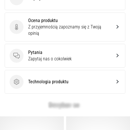
Cię
ASICS
ostry
ból
pięty
Ocena produktu
podczas
Z przyjemnością zapoznamy się z Twoją
Ocena produktu
biegania
opinią
lub
tuż
po
Pytania
nim?
Pytania
Zapytaj nas o cokolwiek
Jedną
z
najczęstszych
Technologia produktu
przyczyn
Technologia produktu
jest
zapalenie
rozcięgna…
Pokaż
wszystkie