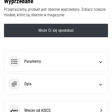
Wyprzedane
czy
jest
Przepraszamy, produkt jest obecnie wyprzedany. Zobacz nowsze
amatorem,
modele, które są obecnie w magazynie.
czy
profesjonalistą…
Może Ci się spodobać
5. 8. 2026
•
6 min. czytanie
Zapalenie
Parametry
rozcięgna
podeszwowego:
Objawy,
przyczyny
Opis
i
leczenie
Czy
dopada
Więcej od ASICS