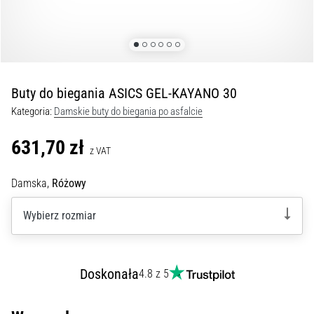
kolan
w
trakcie
i
po
Buty do biegania ASICS GEL-KAYANO 30
bieganiu
Kategoria:
Damskie buty do biegania po asfalcie
Ból
kolana
631,70 zł
dotknie
z VAT
każdego
biegacza
Damska,
Różowy
przynajmniej
raz
Wybierz rozmiar
w
życiu,
bez
Doskonała
względu
4.8 z 5
na
to,