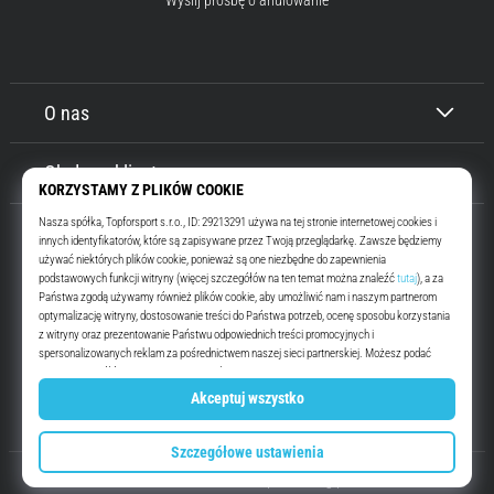
Wyślij prośbę o anulowanie
O nas
Obsługa klienta
Top4Running.pl
Od ponad 16 lat motywujemy Cię do wyjścia i biegania. Szybciej. Z nami.
Codziennie.
Instagram
YouTube
© 2010 – 2026
Top4Running.pl