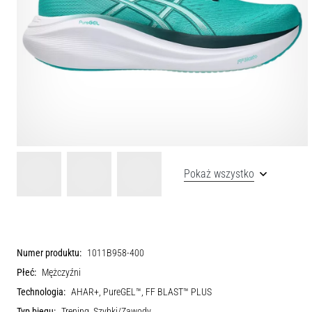
Pokaż wszystko
Numer produktu:
1011B958-400
Płeć:
Mężczyźni
Technologia:
AHAR+, PureGEL™, FF BLAST™ PLUS
Typ biegu:
Trening, Szybki/Zawody