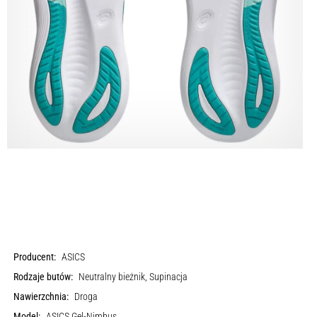
Producent:
ASICS
Rodzaje butów:
Neutralny bieżnik, Supinacja
Nawierzchnia:
Droga
Model:
ASICS Gel-Nimbus