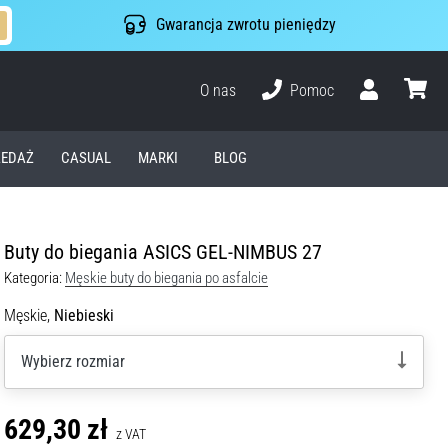
Gwarancja zwrotu pieniędzy
O nas
Pomoc
Użytkownik
koszyk
EDAŻ
CASUAL
MARKI
BLOG
Buty do biegania ASICS GEL-NIMBUS 27
Kategoria:
Męskie buty do biegania po asfalcie
Męskie,
Niebieski
Wybierz rozmiar
629,30 zł
z VAT