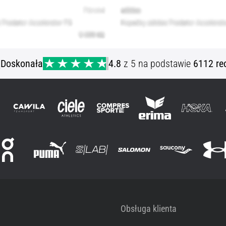
ą
Doskonała
4.8
z 5 na podstawie
6112 re
Obsługa klienta