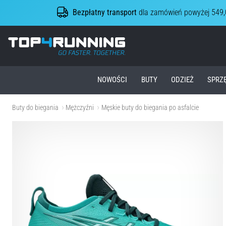
Bezpłatny transport
dla zamówień powyżej 549,
Top4Running.pl
NOWOŚCI
BUTY
ODZIEŻ
SPRZ
Buty do biegania
Mężczyźni
Męskie buty do biegania po asfalcie