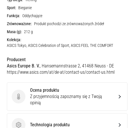
Sport:
Bieganie
Funkcja:
Oddychające
Zrównoważone:
Produkt pochodzi ze zrównoważonych źródeł
Masa (g):
212 g
Kolekcja:
ASICS Tokyo, ASICS Celebration of Sport, ASICS FEEL THE COMFORT
Producent
Asics Europe B. V.
, Hansemannstrasse 2, 41468 Neuss - DE
https://www.asics.com/at/de-at/contact-us/contact-us.html
Ocena produktu
Z przyjemnością zapoznamy się z Twoją
Ocena produktu
opinią
Technologia produktu
Technologia produktu