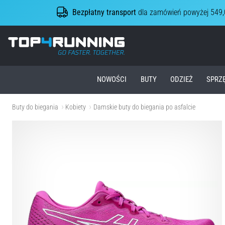
Bezpłatny transport
dla zamówień powyżej 549,
Top4Running.pl
NOWOŚCI
BUTY
ODZIEŻ
SPRZ
Buty do biegania
Kobiety
Damskie buty do biegania po asfalcie