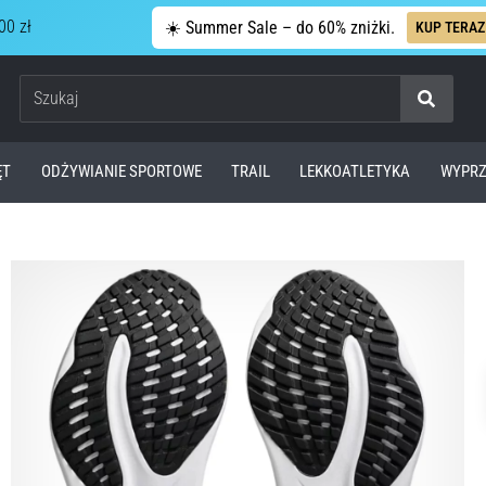
00 zł
☀️ Summer Sale – do 60% zniżki.
KUP TERAZ
Szukaj
ĘT
ODŻYWIANIE SPORTOWE
TRAIL
LEKKOATLETYKA
WYPRZ