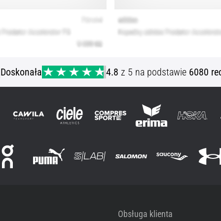
ą
Doskonała
4.8
z 5 na podstawie
6080 re
Obsługa klienta