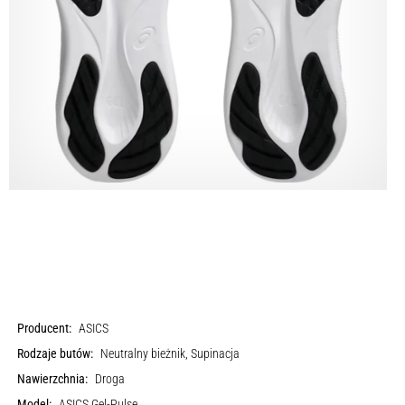
Producent:
ASICS
Rodzaje butów:
Neutralny bieżnik, Supinacja
Nawierzchnia:
Droga
Model:
ASICS Gel-Pulse