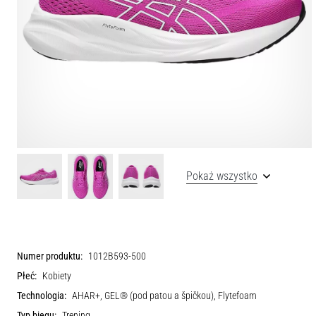
Pokaż wszystko
Numer produktu:
1012B593-500
Płeć:
Kobiety
Technologia:
AHAR+, GEL® (pod patou a špičkou), Flytefoam
Typ biegu:
Trening