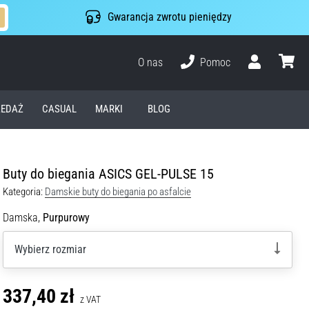
Gwarancja zwrotu pieniędzy
O nas
Pomoc
Użytkownik
koszyk
EDAŻ
CASUAL
MARKI
BLOG
Buty do biegania ASICS GEL-PULSE 15
Kategoria:
Damskie buty do biegania po asfalcie
Damska,
Purpurowy
Wybierz rozmiar
337,40 zł
z VAT