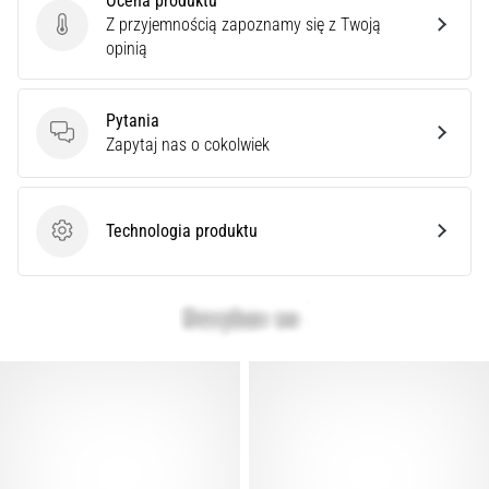
Ocena produktu
Cię
Z przyjemnością zapoznamy się z Twoją
ostry
Ocena produktu
opinią
ból
pięty
podczas
Pytania
biegania
Pytania
Zapytaj nas o cokolwiek
lub
tuż
po
nim?
Technologia produktu
Jedną
Technologia produktu
z
najczęstszych
przyczyn
jest
zapalenie
rozcięgna…
Pokaż
wszystkie