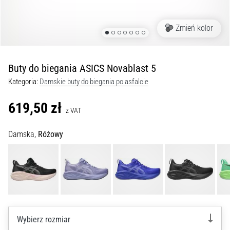
kolan
w
Zmień kolor
trakcie
i
po
Buty do biegania ASICS Novablast 5
bieganiu
Kategoria:
Damskie buty do biegania po asfalcie
Ból
kolana
619,50 zł
dotknie
z VAT
każdego
biegacza
Damska,
Różowy
przynajmniej
raz
w
życiu,
bez
względu
na
Wybierz rozmiar
to,