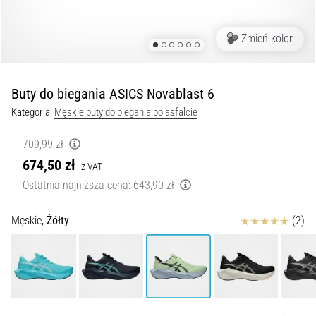
kolan
w
Zmień kolor
trakcie
i
po
Buty do biegania ASICS Novablast 6
bieganiu
Kategoria:
Męskie buty do biegania po asfalcie
Ból
kolana
709,99 zł
dotknie
674,50 zł
każdego
z VAT
biegacza
Ostatnia najniższa cena:
643,90 zł
przynajmniej
raz
Ocena
Męskie,
Żółty
(2)
w
życiu,
bez
względu
na
to,