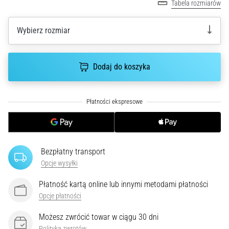
czy
Tabela rozmiarów
jest
amatorem,
Wybierz rozmiar
czy
profesjonalistą…
Dodaj do koszyka
5. 8. 2026
•
6 min. czytanie
Zapalenie
rozcięgna
podeszwowego:
Bezpłatny transport
Objawy,
Opcje wysyłki
przyczyny
i
Płatność kartą online lub innymi metodami płatności
leczenie
Opcje płatności
Czy
Możesz zwrócić towar w ciągu 30 dni
dopada
Polityka zwrotów