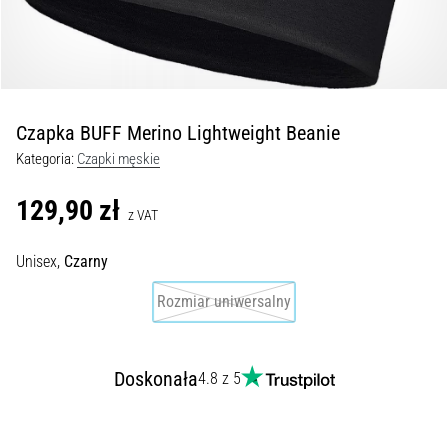
kolan
w
trakcie
i
po
Czapka BUFF Merino Lightweight Beanie
bieganiu
Kategoria:
Czapki męskie
Ból
kolana
129,90 zł
dotknie
z VAT
każdego
biegacza
Unisex,
Czarny
przynajmniej
Rozmiar uniwersalny
raz
w
życiu,
bez
Doskonała
4.8 z 5
względu
na
to,