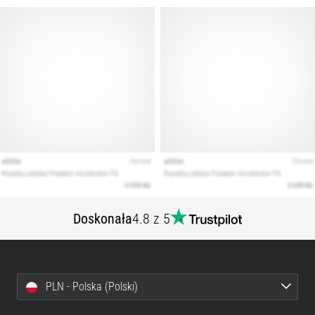
artykuły
Doskonała
4.8 z 5
PLN - Polska (Polski)