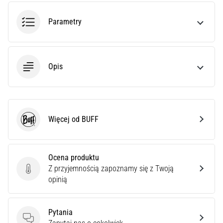
czy
jest
Parametry
amatorem,
czy
profesjonalistą…
Opis
5. 8. 2026
•
6 min. czytanie
Zapalenie
Więcej od BUFF
BUFF
rozcięgna
podeszwowego:
Objawy,
Ocena produktu
przyczyny
Z przyjemnością zapoznamy się z Twoją
i
Ocena produktu
opinią
leczenie
Czy
Pytania
dopada
Pytania