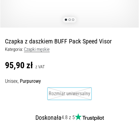
Czym
są
i
jak
je
prawidłowo
Czapka z daszkiem BUFF Pack Speed Visor
wykonywać?
Kategoria:
Czapki męskie
W
praktyce
95,90 zł
z VAT
shuttle
run
Unisex,
Purpurowy
testuje
szybkość,
Rozmiar uniwersalny
zwinność
i
zmianę
Doskonała
kierunku.
4.8 z 5
Jak
wykonać
go