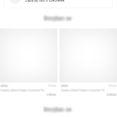
Zapytaj nas o cokolwiek
syndrom
pasma
biodrowo-
piszczelowego
(ITBS),
to
niezwykle
powszechny
problem…
Pokaż
wszystkie
artykuły