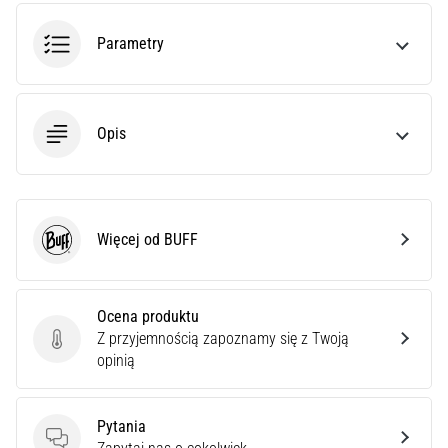
poprawnie,
gdzie
Parametry
znajduje…
6. 8. 2026
Opis
•
7 min. czytanie
Kolano
biegacza:
Więcej od BUFF
Przyczyny,
BUFF
leczenie
i
profilaktyka
Ocena produktu
Z przyjemnością zapoznamy się z Twoją
Kolano
Ocena produktu
opinią
biegacza,
znane
również
Pytania
jako
Pytania