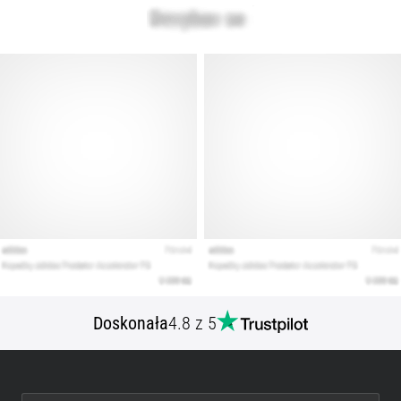
artykuły
Doskonała
4.8 z 5