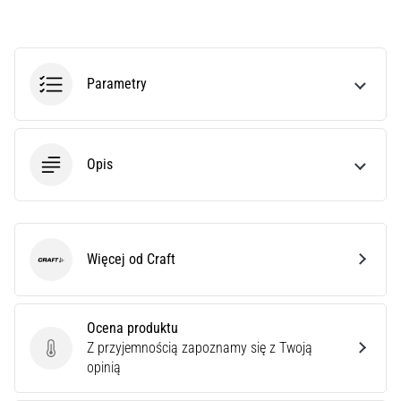
czy
jest
amatorem,
czy
Parametry
profesjonalistą…
5. 8. 2026
•
Opis
6 min. czytanie
Zapalenie
rozcięgna
podeszwowego:
Więcej od Craft
Craft
Objawy,
przyczyny
i
Ocena produktu
leczenie
Z przyjemnością zapoznamy się z Twoją
Ocena produktu
Czy
opinią
dopada