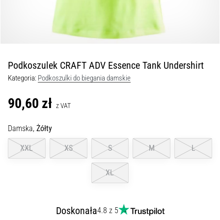
kolan
w
trakcie
i
po
Podkoszulek CRAFT ADV Essence Tank Undershirt
bieganiu
Kategoria:
Podkoszulki do biegania damskie
Ból
kolana
90,60 zł
dotknie
z VAT
każdego
biegacza
Damska,
Żółty
przynajmniej
XXL
XS
S
M
L
raz
w
życiu,
XL
bez
względu
na
Doskonała
4.8 z 5
to,