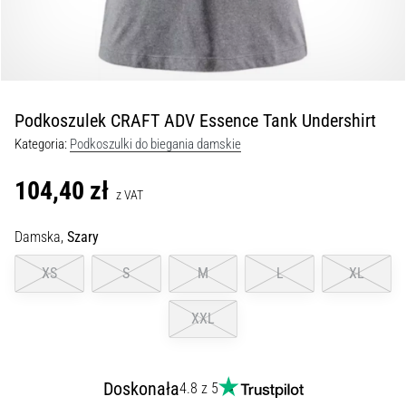
kolan
w
trakcie
i
po
Podkoszulek CRAFT ADV Essence Tank Undershirt
bieganiu
Kategoria:
Podkoszulki do biegania damskie
Ból
kolana
104,40 zł
dotknie
z VAT
każdego
biegacza
Damska,
Szary
przynajmniej
XS
S
M
L
XL
raz
w
życiu,
XXL
bez
względu
na
Doskonała
4.8 z 5
to,