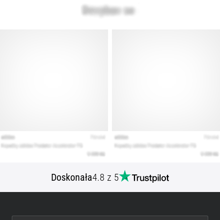
artykuły
Doskonała
4.8 z 5