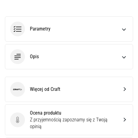
czy
jest
amatorem,
czy
Parametry
profesjonalistą…
5. 8. 2026
•
Opis
6 min. czytanie
Zapalenie
rozcięgna
podeszwowego:
Więcej od Craft
Craft
Objawy,
przyczyny
i
Ocena produktu
leczenie
Z przyjemnością zapoznamy się z Twoją
Ocena produktu
Czy
opinią
dopada