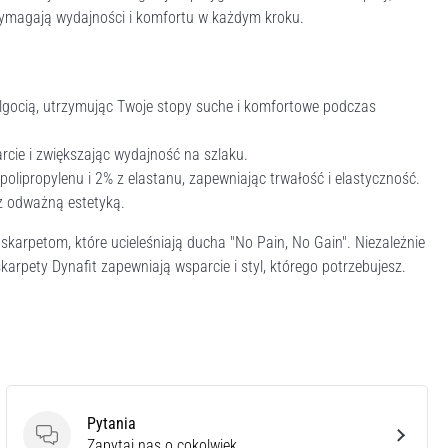
 wymagają wydajności i komfortu w każdym kroku.
lgocią, utrzymując Twoje stopy suche i komfortowe podczas
arcie i zwiększając wydajność na szlaku.
olipropylenu i 2% z elastanu, zapewniając trwałość i elastyczność.
 z odważną estetyką.
arpetom, które ucieleśniają ducha "No Pain, No Gain". Niezależnie
karpety Dynafit zapewniają wsparcie i styl, którego potrzebujesz.
Pytania
Pytania
Zapytaj nas o cokolwiek