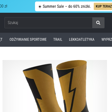
00 zł
☀️ Summer Sale – do 60% zniżki.
KUP TERAZ
Szukaj
ĘT
ODŻYWIANIE SPORTOWE
TRAIL
LEKKOATLETYKA
WYPRZ