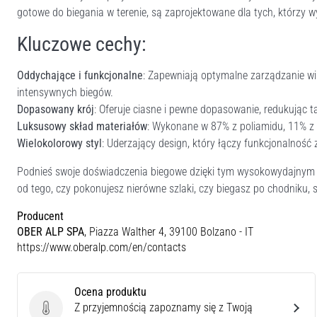
gotowe do biegania w terenie, są zaprojektowane dla tych, którzy
Kluczowe cechy:
Oddychające i funkcjonalne
: Zapewniają optymalne zarządzanie wi
intensywnych biegów.
Dopasowany krój
: Oferuje ciasne i pewne dopasowanie, redukując t
Luksusowy skład materiałów
: Wykonane w 87% z poliamidu, 11% z p
Wielokolorowy styl
: Uderzający design, który łączy funkcjonalność
Podnieś swoje doświadczenia biegowe dzięki tym wysokowydajnym sk
od tego, czy pokonujesz nierówne szlaki, czy biegasz po chodniku, s
Producent
OBER ALP SPA
, Piazza Walther 4, 39100 Bolzano - IT
https://www.oberalp.com/en/contacts
Ocena produktu
Z przyjemnością zapoznamy się z Twoją
Ocena produktu