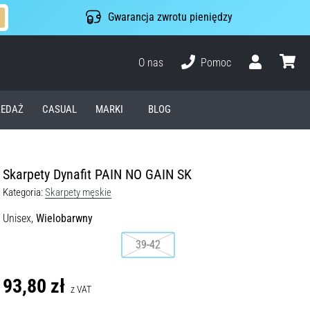
Gwarancja zwrotu pieniędzy
O nas
Pomoc
Użytkownik
koszyk
EDAŻ
CASUAL
MARKI
BLOG
Skarpety Dynafit PAIN NO GAIN SK
Kategoria:
Skarpety męskie
Unisex,
Wielobarwny
39-42
93,80 zł
z VAT