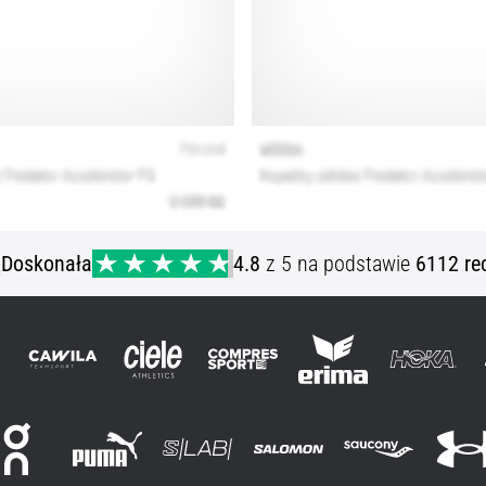
ą
Doskonała
4.8
z 5 na podstawie
6112 re