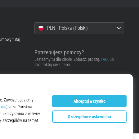
PLN - Polska (Polski)
 umowy tutaj
Potrzebujesz pomocy?
Jesteśmy tu dla ciebie. Zobacz, proszę,
FAQ
lub
skontaktuj się z nami.
Skontaktować się z pomocą