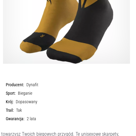
Producent:
Dynafit
Sport:
Bieganie
Krój:
Dopasowany
Trail:
Tak
Gwarancja:
2 lata
y towarzysz Twoich biegowych przygód. Te unisexowe skarpety,