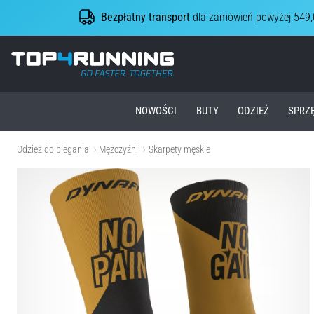
Bezpłatny transport
dla zamówień powyżej 549,
Top4Running.pl
NOWOŚCI
BUTY
ODZIEŻ
SPRZ
Odzież do biegania
Mężczyźni
Skarpety męskie