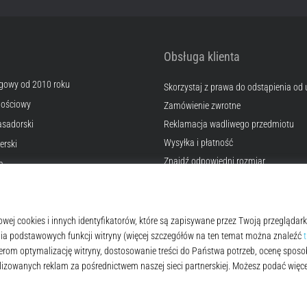
Obsługa klienta
egowy od 2010 roku
Skorzystaj z prawa do odstąpienia od
nościowy
Zamówienie zwrotne
sadorski
Reklamacja wadliwego przedmiotu
Wysyłka i płatność
erski
Znajdź odpowiedni rozmiar
a
Kontakt
okies
Często zadawane pytania
lamin
Polityka prywatności
© 2010 – 2026
Top4Running.pl