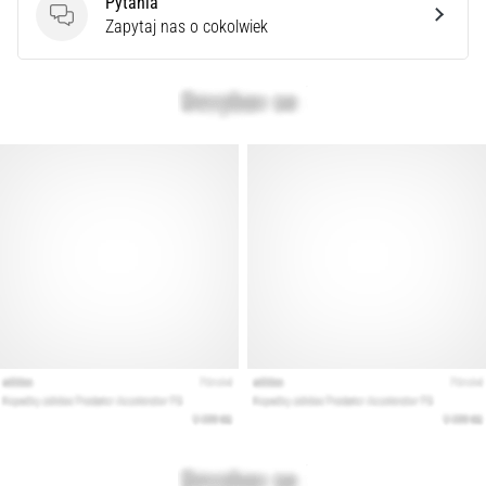
Pytania
syndrom
Pytania
Zapytaj nas o cokolwiek
pasma
biodrowo-
piszczelowego
(ITBS),
to
niezwykle
powszechny
problem…
Pokaż
wszystkie
artykuły