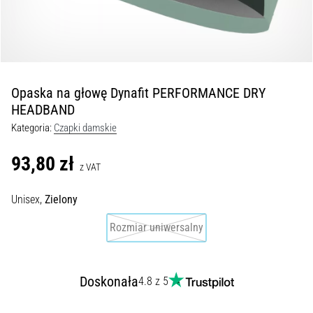
Czym
są
i
jak
je
prawidłowo
Opaska na głowę Dynafit PERFORMANCE DRY
wykonywać?
HEADBAND
W
Kategoria:
Czapki damskie
praktyce
shuttle
93,80 zł
z VAT
run
testuje
Unisex,
Zielony
szybkość,
zwinność
Rozmiar uniwersalny
i
zmianę
kierunku.
Jak
Doskonała
4.8 z 5
wykonać
go