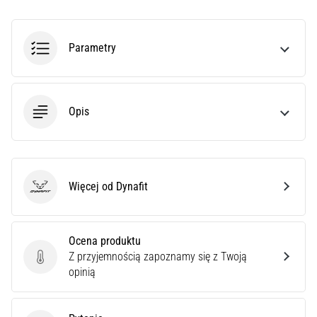
poprawnie,
gdzie
znajduje…
Parametry
6. 8. 2026
•
Opis
7 min. czytanie
Kolano
biegacza:
Przyczyny,
Więcej od Dynafit
leczenie
Dynafit
i
profilaktyka
Ocena produktu
Kolano
Z przyjemnością zapoznamy się z Twoją
biegacza,
Ocena produktu
opinią
znane
również
jako