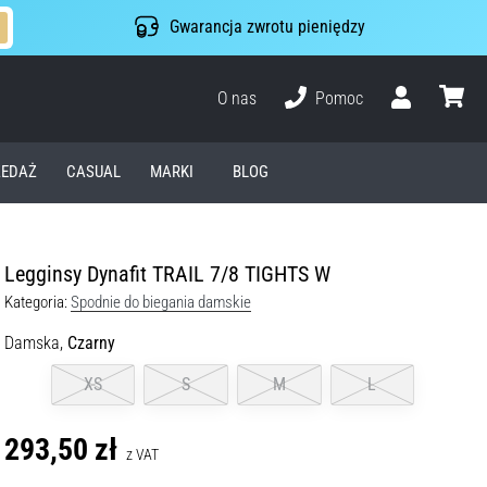
Gwarancja zwrotu pieniędzy
O nas
Pomoc
Użytkownik
koszyk
EDAŻ
CASUAL
MARKI
BLOG
Legginsy Dynafit TRAIL 7/8 TIGHTS W
Kategoria:
Spodnie do biegania damskie
Damska,
Czarny
XS
S
M
L
293,50 zł
z VAT