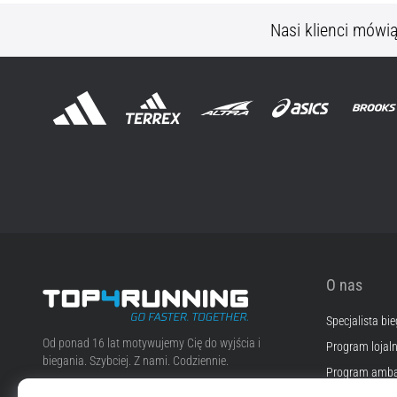
Nasi klienci mówi
O nas
Specjalista bi
Top4Running.pl
Od ponad 16 lat motywujemy Cię do wyjścia i
Program lojal
biegania. Szybciej. Z nami. Codziennie.
Program amba