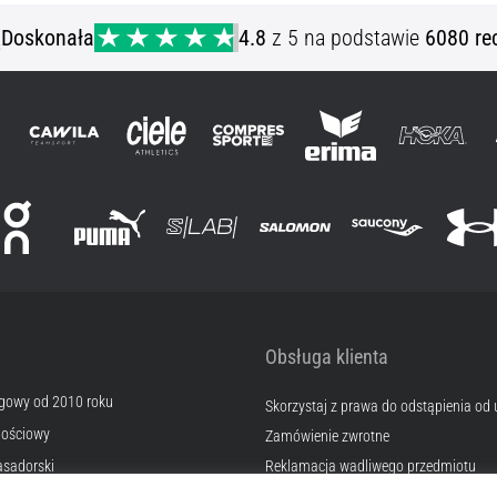
ą
Doskonała
4.8
z 5 na podstawie
6080 re
Obsługa klienta
egowy od 2010 roku
Skorzystaj z prawa do odstąpienia od
nościowy
Zamówienie zwrotne
sadorski
Reklamacja wadliwego przedmiotu
Wysyłka i płatność