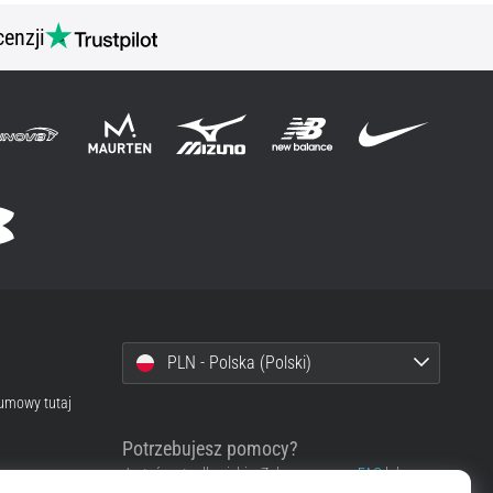
cenzji
PLN - Polska (Polski)
 umowy tutaj
Potrzebujesz pomocy?
Jesteśmy tu dla ciebie. Zobacz, proszę,
FAQ
lub
skontaktuj się z nami.