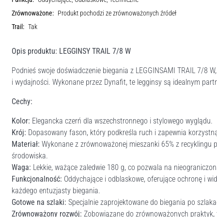
Zrównoważone:
Produkt pochodzi ze zrównoważonych źródeł
Trail:
Tak
Opis produktu: LEGGINSY TRAIL 7/8 W
Podnieś swoje doświadczenie biegania z LEGGINSAMI TRAIL 7/8 W, st
i wydajności. Wykonane przez Dynafit, te legginsy są idealnym par
Cechy:
Kolor:
Elegancka czerń dla wszechstronnego i stylowego wyglądu.
Krój:
Dopasowany fason, który podkreśla ruch i zapewnia korzystną
Materiał:
Wykonane z zrównoważonej mieszanki 65% z recyklingu pol
środowiska.
Waga:
Lekkie, ważące zaledwie 180 g, co pozwala na nieograniczon
Funkcjonalność:
Oddychające i odblaskowe, oferujące ochronę i wi
każdego entuzjasty biegania.
Gotowe na szlaki:
Specjalnie zaprojektowane do biegania po szlakac
Zrównoważony rozwój:
Zobowiązane do zrównoważonych praktyk, te