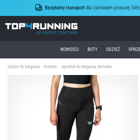
Bezpłatny transport
dla zamówień powyżej 549,
Top4Running.pl
NOWOŚCI
BUTY
ODZIEŻ
SPRZ
Odzież do biegania
Kobiety
Spodnie do biegania damskie