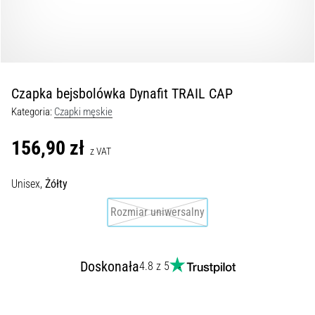
kolan
w
trakcie
i
po
Czapka bejsbolówka Dynafit TRAIL CAP
bieganiu
Kategoria:
Czapki męskie
Ból
kolana
156,90 zł
dotknie
z VAT
każdego
biegacza
Unisex,
Żółty
przynajmniej
Rozmiar uniwersalny
raz
w
życiu,
bez
Doskonała
4.8 z 5
względu
na
to,