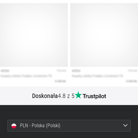
artykuły
Doskonała
4.8 z 5
PLN - Polska (Polski)