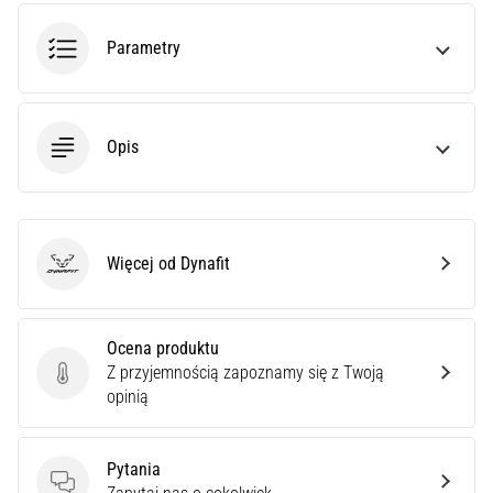
czy
jest
Parametry
amatorem,
czy
profesjonalistą…
Opis
5. 8. 2026
•
6 min. czytanie
Zapalenie
Więcej od Dynafit
Dynafit
rozcięgna
podeszwowego:
Objawy,
Ocena produktu
przyczyny
Z przyjemnością zapoznamy się z Twoją
i
Ocena produktu
opinią
leczenie
Czy
Pytania
dopada
Pytania