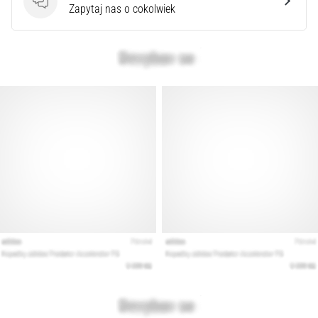
syndrom
Pytania
Zapytaj nas o cokolwiek
pasma
biodrowo-
piszczelowego
(ITBS),
to
niezwykle
powszechny
problem…
Pokaż
wszystkie
artykuły