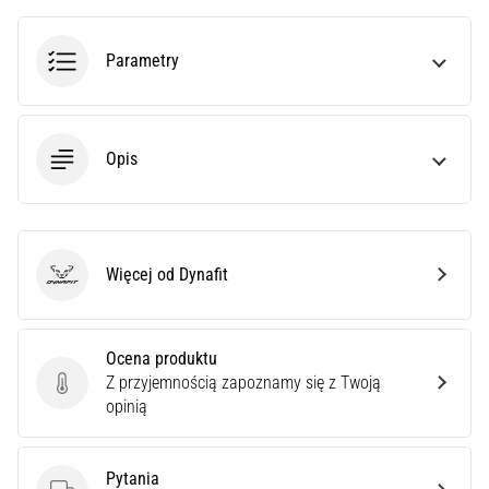
poprawnie,
gdzie
Parametry
znajduje…
6. 8. 2026
•
Opis
7 min. czytanie
Kolano
biegacza:
Przyczyny,
Więcej od Dynafit
Dynafit
leczenie
i
profilaktyka
Ocena produktu
Kolano
Z przyjemnością zapoznamy się z Twoją
Ocena produktu
biegacza,
opinią
znane
również
jako
Pytania