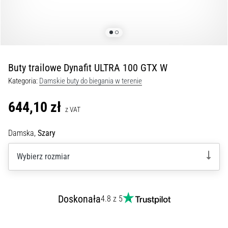
Czym
są
i
jak
je
prawidłowo
Buty trailowe Dynafit ULTRA 100 GTX W
wykonywać?
Kategoria:
Damskie buty do biegania w terenie
W
praktyce
644,10 zł
z VAT
shuttle
run
Damska,
Szary
testuje
szybkość,
Wybierz rozmiar
zwinność
i
zmianę
kierunku.
Doskonała
4.8 z 5
Jak
wykonać
go