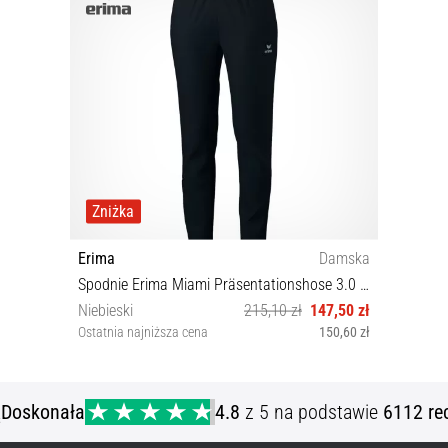
Zniżka
Erima
Damska
Spodnie Erima Miami Präsentationshose 3.0 Damen
Niebieski
215,10 zł
147,50 zł
Ostatnia najniższa cena
150,60 zł
34K 36K 40K 44K
ą
Doskonała
4.8
z 5 na podstawie
6112 re