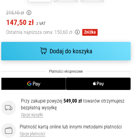
215,10 zł
147,50 zł
z VAT
Ostatnia najniższa cena:
150,60 zł
Zniżka
Dodaj do koszyka
Przy zakupie powyżej
549,00 zł
towarów otrzymujesz
bezpłatną wysyłkę
Opcje wysyłki
Płatność kartą online lub innymi metodami płatności
Opcje płatności