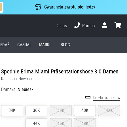
Gwarancja zwrotu pieniędzy
O nas
Pomoc
Użytkownik
koszyk
EDAŻ
CASUAL
MARKI
BLOG
Spodnie Erima Miami Präsentationshose 3.0 Damen
Kategoria:
Nowości
Damska,
Niebieski
Tabela rozmiarów
34K
36K
38K
40K
42K
44K
46K
48K