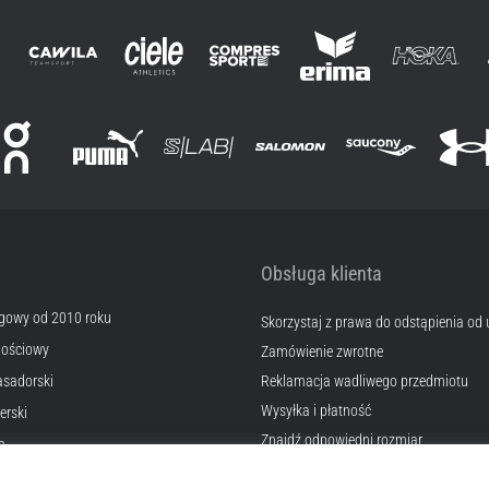
Obsługa klienta
egowy od 2010 roku
Skorzystaj z prawa do odstąpienia od
nościowy
Zamówienie zwrotne
sadorski
Reklamacja wadliwego przedmiotu
Wysyłka i płatność
erski
Znajdź odpowiedni rozmiar
a
Kontakt
okies