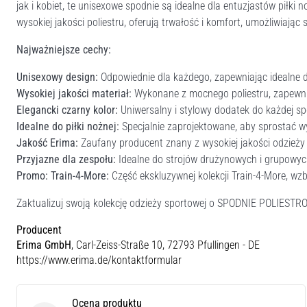
jak i kobiet, te unisexowe spodnie są idealne dla entuzjastów piłki
wysokiej jakości poliestru, oferują trwałość i komfort, umożliwiają
Najważniejsze cechy:
Unisexowy design:
Odpowiednie dla każdego, zapewniając idealne 
Wysokiej jakości materiał:
Wykonane z mocnego poliestru, zapewni
Elegancki czarny kolor:
Uniwersalny i stylowy dodatek do każdej sp
Idealne do piłki nożnej:
Specjalnie zaprojektowane, aby sprostać w
Jakość Erima:
Zaufany producent znany z wysokiej jakości odzieży
Przyjazne dla zespołu:
Idealne do strojów drużynowych i grupowych
Promo: Train-4-More:
Część ekskluzywnej kolekcji Train-4-More, wz
Zaktualizuj swoją kolekcję odzieży sportowej o SPODNIE POLIESTR
Producent
Erima GmbH
, Carl-Zeiss-Straße 10, 72793 Pfullingen - DE
https://www.erima.de/kontaktformular
Ocena produktu