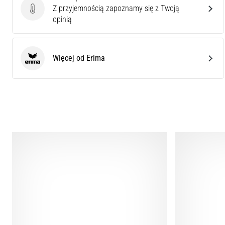
Z przyjemnością zapoznamy się z Twoją
Ocena produktu
opinią
Więcej od Erima
Erima