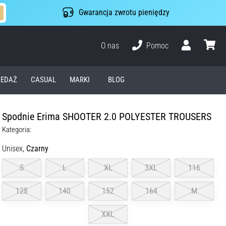
Gwarancja zwrotu pieniędzy
O nas
Pomoc
Użytkownik
koszyk
EDAŻ
CASUAL
MARKI
BLOG
Spodnie Erima SHOOTER 2.0 POLYESTER TROUSERS
Kategoria:
Unisex,
Czarny
S
L
XL
3XL
116
128
140
152
164
M
XXL