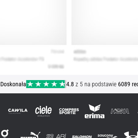
ą
Doskonała
4.8
z 5 na podstawie
6089 re