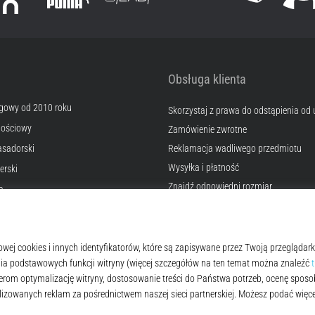
Obsługa klienta
egowy od 2010 roku
Skorzystaj z prawa do odstąpienia od
nościowy
Zamówienie zwrotne
sadorski
Reklamacja wadliwego przedmiotu
Wysyłka i płatność
erski
Znajdź odpowiedni rozmiar
a
Kontakt
okies
Często zadawane pytania
lamin
Polityka prywatności
© 2010 – 2026
Top4Running.pl