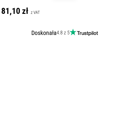
81,10 zł
z VAT
Doskonała
4.8 z 5