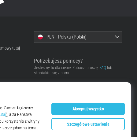
PLN - Polska (Polski)
 umowy tutaj
Potrzebujesz pomocy?
Jesteśmy tu dla ciebie. Zobacz, proszę,
FAQ
lub
skontaktuj się z nami.
Skontaktować się z pomocą