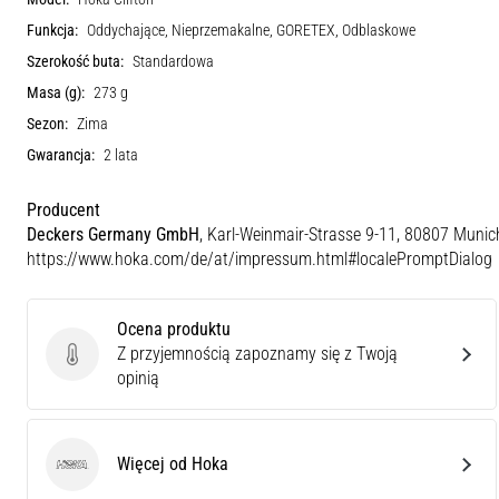
Funkcja:
Oddychające, Nieprzemakalne, GORETEX, Odblaskowe
Szerokość buta:
Standardowa
Masa (g):
273 g
Sezon:
Zima
Gwarancja:
2 lata
Producent
Deckers Germany GmbH
, Karl-Weinmair-Strasse 9-11, 80807 Munic
https://www.hoka.com/de/at/impressum.html#localePromptDialog
Ocena produktu
Z przyjemnością zapoznamy się z Twoją
Ocena produktu
opinią
Więcej od Hoka
Hoka