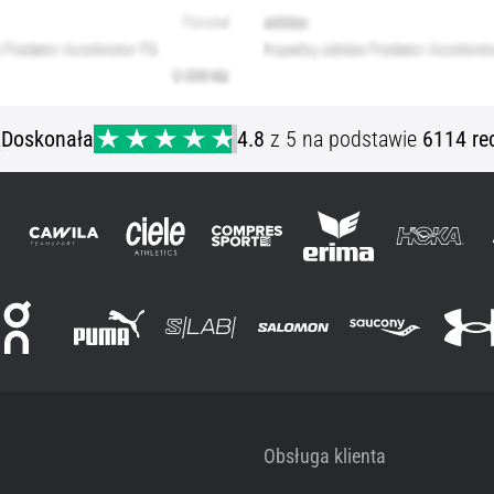
ą
Doskonała
4.8
z 5 na podstawie
6114 re
Obsługa klienta