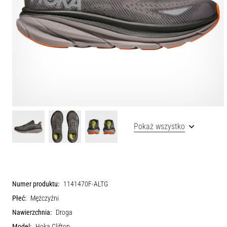
Pokaż wszystko
Numer produktu:
1141470F-ALTG
Płeć:
Mężczyźni
Nawierzchnia:
Droga
Model:
Hoka Clifton