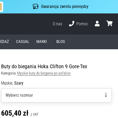
Gwarancja zwrotu pieniędzy
O nas
Pomoc
Użytkownik
koszyk
EDAŻ
CASUAL
MARKI
BLOG
Buty do biegania Hoka Clifton 9 Gore-Tex
Kategoria:
Męskie buty do biegania po asfalcie
Męskie,
Szary
Wybierz rozmiar
605,40 zł
z VAT