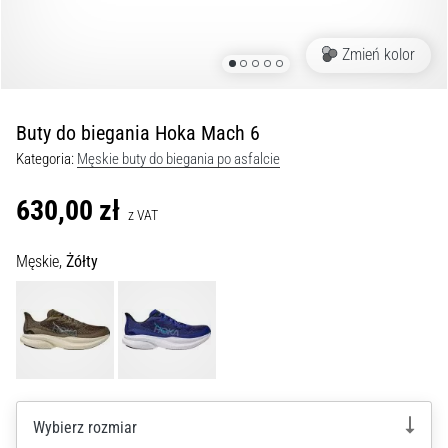
Czym
są
i
Zmień kolor
jak
je
prawidłowo
Buty do biegania Hoka Mach 6
wykonywać?
Kategoria:
Męskie buty do biegania po asfalcie
W
praktyce
630,00 zł
z VAT
shuttle
run
Męskie,
Żółty
testuje
szybkość,
zwinność
i
zmianę
kierunku.
Jak
wykonać
Wybierz rozmiar
go