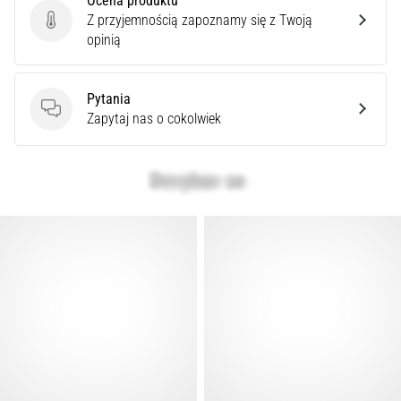
Ocena produktu
syndrom
Z przyjemnością zapoznamy się z Twoją
pasma
Ocena produktu
opinią
biodrowo-
piszczelowego
(ITBS),
Pytania
to
Pytania
Zapytaj nas o cokolwiek
niezwykle
powszechny
problem…
Pokaż
wszystkie
artykuły