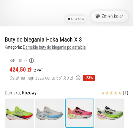
Czym
są
i
Zmień kolor
jak
je
prawidłowo
Buty do biegania Hoka Mach X 3
wykonywać?
Kategoria:
Damskie buty do biegania po asfalcie
W
praktyce
849,00 zł
shuttle
424,50 zł
z VAT
run
Ostatnia najniższa cena:
551,80 zł
-23%
testuje
szybkość,
Ocena
zwinność
Damska,
Różowy
(1)
i
zmianę
kierunku.
Jak
wykonać
go