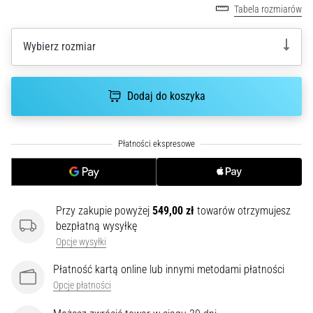
Tabela rozmiarów
poprawnie,
gdzie
znajduje…
Wybierz rozmiar
6. 8. 2026
Dodaj do koszyka
•
7 min. czytanie
Kolano
biegacza:
Przyczyny,
leczenie
i
Przy zakupie powyżej
549,00 zł
towarów otrzymujesz
profilaktyka
bezpłatną wysyłkę
Kolano
Opcje wysyłki
biegacza,
Płatność kartą online lub innymi metodami płatności
znane
Opcje płatności
również
jako