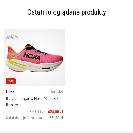
Ostatnio oglądane produkty
-23%
Hoka
Damska
Buty do biegania Hoka Mach X 3
-
Różowy
849,00 zł
424,50 zł
Ostatnia najniższa cena
551,80 zł