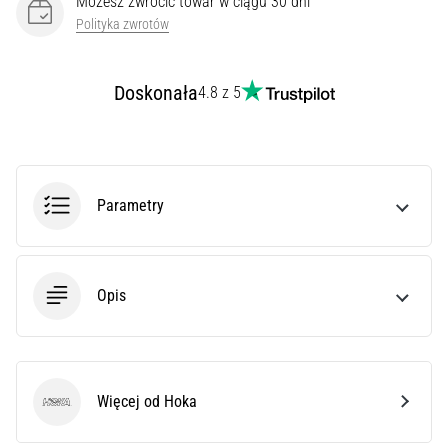
Możesz zwrócić towar w ciągu 30 dni
syndrom
Polityka zwrotów
pasma
biodrowo-
piszczelowego
Doskonała
4.8 z 5
(ITBS),
to
niezwykle
powszechny
problem…
Parametry
Pokaż
wszystkie
Opis
artykuły
Więcej od Hoka
Hoka