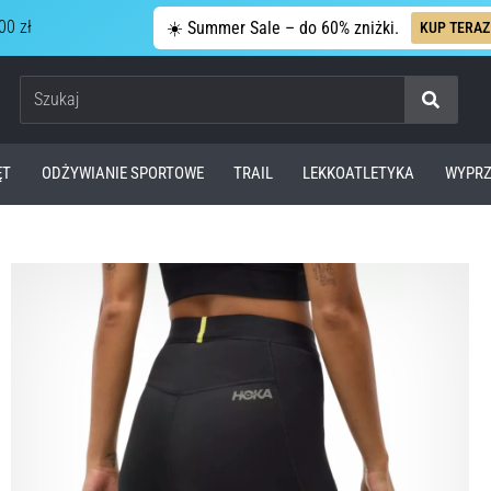
00 zł
☀️ Summer Sale – do 60% zniżki.
KUP TERAZ
Szukaj
ĘT
ODŻYWIANIE SPORTOWE
TRAIL
LEKKOATLETYKA
WYPRZ