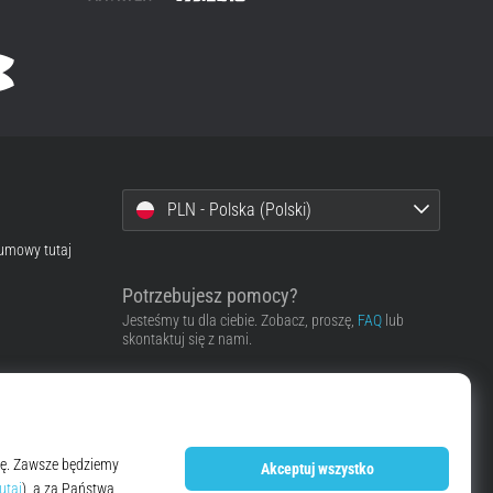
PLN - Polska (Polski)
 umowy tutaj
Potrzebujesz pomocy?
Jesteśmy tu dla ciebie. Zobacz, proszę,
FAQ
lub
skontaktuj się z nami.
Skontaktować się z pomocą