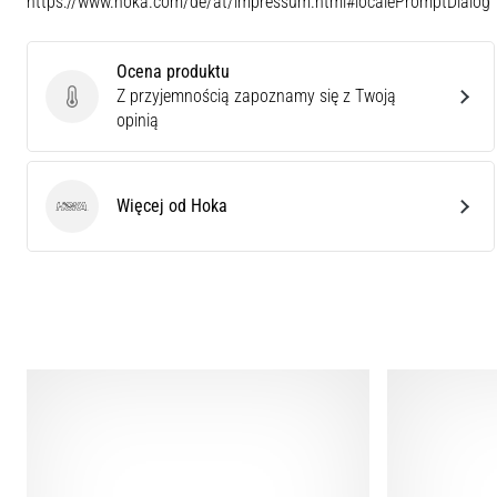
https://www.hoka.com/de/at/impressum.html#localePromptDialog
Ocena produktu
Z przyjemnością zapoznamy się z Twoją
Ocena produktu
opinią
Więcej od Hoka
Hoka