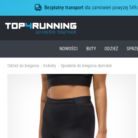
Bezpłatny transport
dla zamówień powyżej 549,
Top4Running.pl
NOWOŚCI
BUTY
ODZIEŻ
SPRZ
Odzież do biegania
Kobiety
Spodenki do biegania damskie