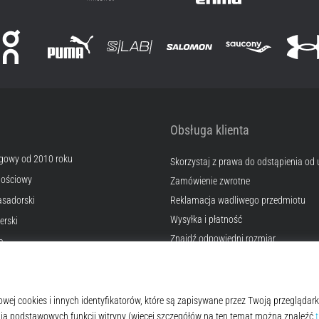
Obsługa klienta
egowy od 2010 roku
Skorzystaj z prawa do odstąpienia od
nościowy
Zamówienie zwrotne
sadorski
Reklamacja wadliwego przedmiotu
Wysyłka i płatność
erski
Znajdź odpowiedni rozmiar
a
Kontakt
okies
Często zadawane pytania
lamin
Polityka prywatności