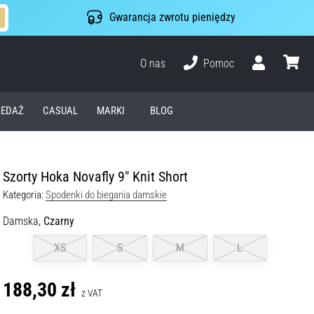
Gwarancja zwrotu pieniędzy
O nas
Pomoc
Użytkownik
koszyk
EDAŻ
CASUAL
MARKI
BLOG
Szorty Hoka Novafly 9" Knit Short
Kategoria:
Spodenki do biegania damskie
Damska,
Czarny
XS
S
M
L
188,30 zł
z VAT