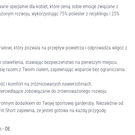
ne specjalnie dla kobiet, które cenią sobie emocje związane z
żonym rozwoju, wykorzystując 75% poliester z recyklingu i 25%
riałowi, który pozwala na przepływ powietrza i odprowadza wilgoć z
 oświetlenia, stawiając bezpieczeństwo na pierwszym miejscu.
 się razem z Twoim ciałem, zapewniając wsparcie bez ograniczania
łość i komfort na zróżnicowanych nawierzchniach.
wierciedlające zobowiązanie do zrównoważonego rozwoju.
tronnym dodatkiem do Twojej sportowej garderoby. Niezależnie od
 Knit Short zapewnia, że jesteś gotowa na każdą przygodę.
h - DE