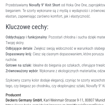
Przedstawiamy
Novafly 9" Knit Short
od Hoka One One, zaprojektowa
bieganiem. Te szorty wykonane są z myślą o wydajności i zrównowa
elastan, zapewniając zarówno komfort, jak i elastyczność.
Kluczowe cechy:
Oddychający i funkcjonalny
: Pozostań chłodna i sucha dzięki mate
Twojej skóry.
Odbijające detale
: Zwiększ swoją widoczność w warunkach słabego
Dopasowany krój
: Ciesz się ciasnym dopasowaniem, które porusza
ruchów.
Gotowe na szlaki
: Idealne do biegania po szlakach, oferujące trwa
Zrównoważony wybór
: Wykonane z ekologicznych materiałów, odz
Szykowny czarny kolor dodaje elegancji, czyniąc te szorty wszechs
tego, czy biegasz po chodniku, czy eksplorujesz szlaki, Novafly 9"
Producent
Deckers Germany GmbH
, Karl-Weinmair-Strasse 9-11, 80807 Munic