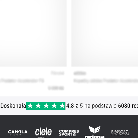
ą
Doskonała
4.8
z 5 na podstawie
6080 re