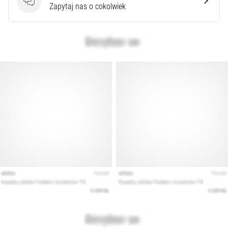
syndrom
Pytania
Zapytaj nas o cokolwiek
pasma
biodrowo-
piszczelowego
(ITBS),
to
niezwykle
powszechny
problem…
Pokaż
wszystkie
artykuły