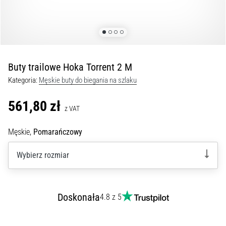
Czym
są
i
jak
je
prawidłowo
Buty trailowe Hoka Torrent 2 M
wykonywać?
Kategoria:
Męskie buty do biegania na szlaku
W
praktyce
561,80 zł
z VAT
shuttle
run
Męskie,
Pomarańczowy
testuje
szybkość,
Wybierz rozmiar
zwinność
i
zmianę
kierunku.
Doskonała
4.8 z 5
Jak
wykonać
go