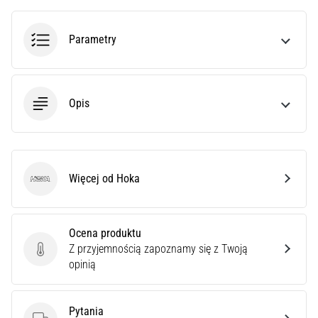
poprawnie,
gdzie
Parametry
znajduje…
6. 8. 2026
•
Opis
7 min. czytanie
Kolano
biegacza:
Przyczyny,
Więcej od Hoka
Hoka
leczenie
i
profilaktyka
Ocena produktu
Kolano
Z przyjemnością zapoznamy się z Twoją
Ocena produktu
biegacza,
opinią
znane
również
jako
Pytania