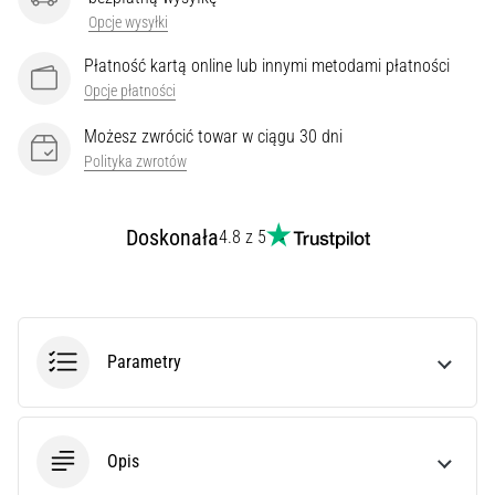
superkompensacja
Opcje wysyłki
węglowodanowa
poprawia
Płatność kartą online lub innymi metodami płatności
wydolność
Opcje płatności
wytrzymałościową.
Czy
Możesz zwrócić towar w ciągu 30 dni
to
Polityka zwrotów
naprawdę
prawda?
Dowiedz
Doskonała
4.8 z 5
się,
…
Pokaż
Parametry
wszystkie
artykuły
Opis