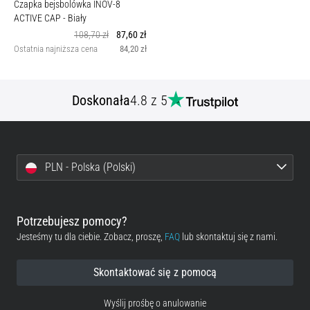
Czapka bejsbolówka INOV-8
ACTIVE CAP
- Biały
108,70 zł
87,60 zł
Ostatnia najniższa cena
84,20 zł
Doskonała
4.8 z 5
PLN - Polska (Polski)
Potrzebujesz pomocy?
Jesteśmy tu dla ciebie. Zobacz, proszę,
FAQ
lub skontaktuj się z nami.
Skontaktować się z pomocą
Wyślij prośbę o anulowanie