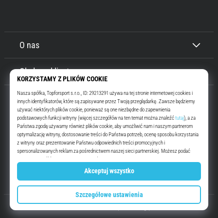
O nas
Obsługa klienta
Top4Running.pl
Od ponad 16 lat motywujemy Cię do wyjścia i biegania. Szybciej. Z nami.
Codziennie.
Instagram
YouTube
© 2010 – 2026
Top4Running.pl