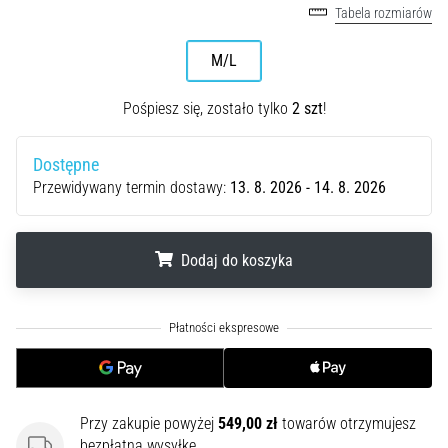
przyczyn
Tabela rozmiarów
jest
zapalenie
M/L
rozcięgna…
Pośpiesz się, zostało tylko
2 szt
!
5. 8. 2026
•
Dostępne
8 min. czytanie
Przewidywany termin dostawy:
13. 8. 2026 - 14. 8. 2026
Superkompensacja
węglowodanów:
Jak
Dodaj do koszyka
wpływa
na
.
.
.
wydolność
biegową?
Mówi
się,
Przy zakupie powyżej
549,00 zł
towarów otrzymujesz
że
bezpłatną wysyłkę