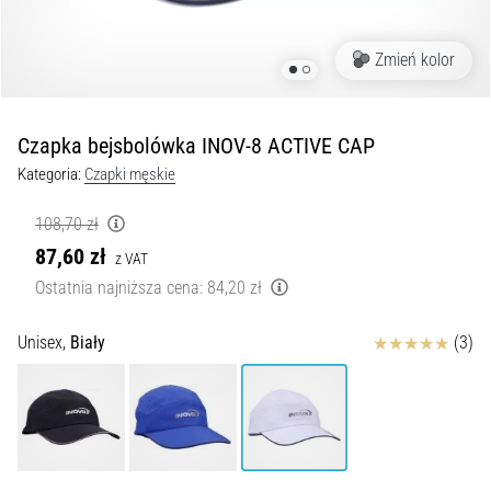
podeszwowego:
Objawy,
przyczyny
Zmień kolor
i
leczenie
Czy
Czapka bejsbolówka INOV-8 ACTIVE CAP
dopada
Kategoria:
Czapki męskie
Cię
ostry
108,70 zł
ból
87,60 zł
z VAT
pięty
podczas
Ostatnia najniższa cena:
84,20 zł
biegania
lub
Ocena
Unisex,
Biały
(3)
tuż
po
nim?
Jedną
z
najczęstszych