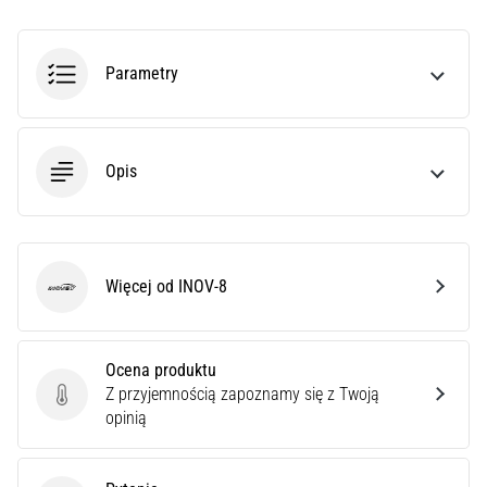
syndrom
pasma
biodrowo-
Parametry
piszczelowego
(ITBS),
to
niezwykle
Opis
powszechny
problem…
Pokaż
Więcej od INOV-8
INOV-8
wszystkie
artykuły
Ocena produktu
Z przyjemnością zapoznamy się z Twoją
Ocena produktu
opinią