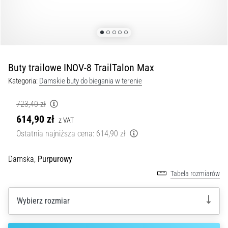
Czym
są
i
jak
je
prawidłowo
Buty trailowe INOV-8 TrailTalon Max
wykonywać?
Kategoria:
Damskie buty do biegania w terenie
W
praktyce
723,40 zł
shuttle
614,90 zł
z VAT
run
Ostatnia najniższa cena:
614,90 zł
testuje
szybkość,
zwinność
Damska,
Purpurowy
i
Tabela rozmiarów
zmianę
kierunku.
Wybierz rozmiar
Jak
wykonać
go