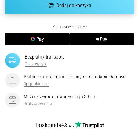
Dodaj do koszyka
poprawnie,
gdzie
znajduje…
6. 8. 2026
•
7 min. czytanie
Bezpłatny transport
Kolano
Opcje wysyłki
biegacza:
Przyczyny,
Płatność kartą online lub innymi metodami płatności
leczenie
Opcje płatności
i
Możesz zwrócić towar w ciągu 30 dni
profilaktyka
Polityka zwrotów
Kolano
biegacza,
znane
Doskonała
4.8 z 5
również
jako