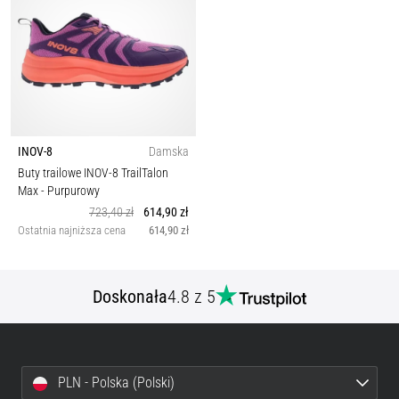
INOV-8
Damska
Buty trailowe INOV-8 TrailTalon
Max
- Purpurowy
723,40 zł
614,90 zł
Ostatnia najniższa cena
614,90 zł
Doskonała
4.8 z 5
PLN - Polska (Polski)