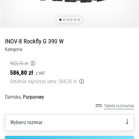
kolan
w
trakcie
i
po
INOV-8 Rockfly G 390 W
bieganiu
Kategoria:
Ból
kolana
902,70 zł
dotknie
586,80 zł
każdego
z VAT
biegacza
Ostatnia najniższa cena:
568,30 zł
przynajmniej
raz
Damska,
Purpurowy
w
Tabela rozmiarów
życiu,
bez
względu
Wybierz rozmiar
na
to,