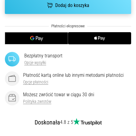
czy
Dodaj do koszyka
jest
amatorem,
czy
profesjonalistą…
5. 8. 2026
•
Bezpłatny transport
6 min. czytanie
Opcje wysyłki
Zapalenie
Płatność kartą online lub innymi metodami płatności
rozcięgna
Opcje płatności
podeszwowego:
Objawy,
Możesz zwrócić towar w ciągu 30 dni
przyczyny
Polityka zwrotów
i
leczenie
Doskonała
4.8 z 5
Czy
dopada