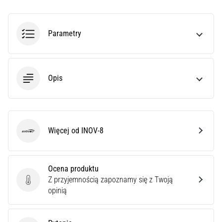
Cię
ostry
ból
pięty
Parametry
podczas
biegania
lub
tuż
Opis
po
nim?
Jedną
z
Więcej od INOV-8
najczęstszych
INOV-8
przyczyn
jest
zapalenie
Ocena produktu
rozcięgna…
Z przyjemnością zapoznamy się z Twoją
Ocena produktu
opinią
Pokaż
wszystkie