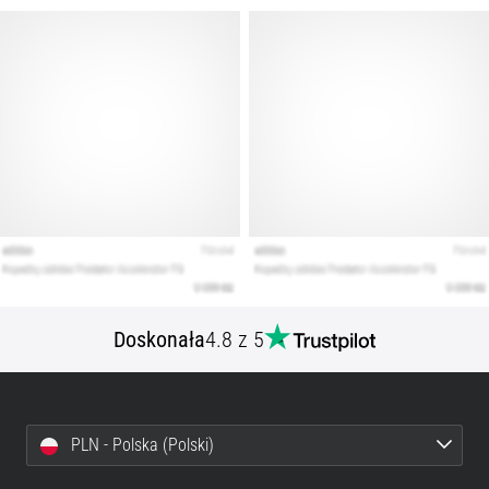
artykuły
Doskonała
4.8 z 5
PLN - Polska (Polski)