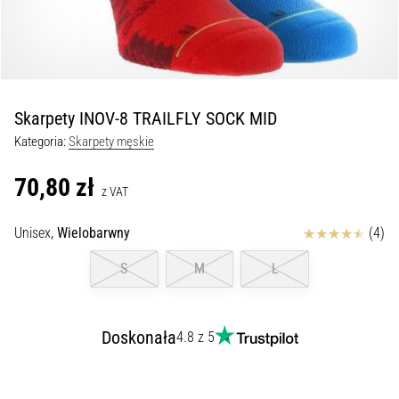
kolan
w
trakcie
i
po
Skarpety INOV-8 TRAILFLY SOCK MID
bieganiu
Kategoria:
Skarpety męskie
Ból
kolana
70,80 zł
dotknie
z VAT
każdego
biegacza
Ocena
Unisex,
Wielobarwny
(4)
przynajmniej
S
M
L
raz
w
życiu,
bez
Doskonała
4.8 z 5
względu
na
to,