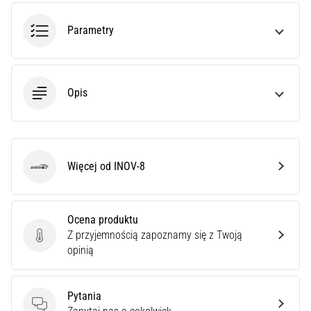
czy
jest
Parametry
amatorem,
czy
profesjonalistą…
Opis
5. 8. 2026
•
6 min. czytanie
Zapalenie
Więcej od INOV-8
INOV-8
rozcięgna
podeszwowego:
Objawy,
Ocena produktu
przyczyny
Z przyjemnością zapoznamy się z Twoją
i
Ocena produktu
opinią
leczenie
Czy
Pytania
dopada
Pytania