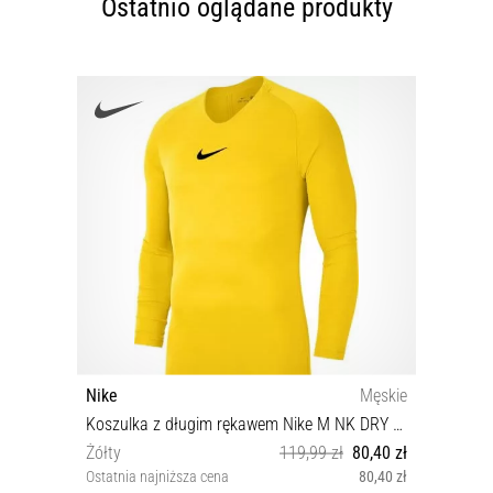
Ostatnio oglądane produkty
Nike
Męskie
Koszulka z długim rękawem Nike M NK DRY PARK 1STLYR JSY LS
Żółty
119,99 zł
80,40 zł
Ostatnia najniższa cena
80,40 zł