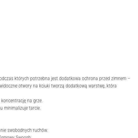
, podczas których potrzebna jest dodatkowa ochrona przed zimnem –
niewidoczne otwory na kciuki tworzą dodatkową warstwę, która
 koncentrację na grze.
u minimalizuje tarcie.
anie swobodnych ruchów.
k firmowy Swoosh.