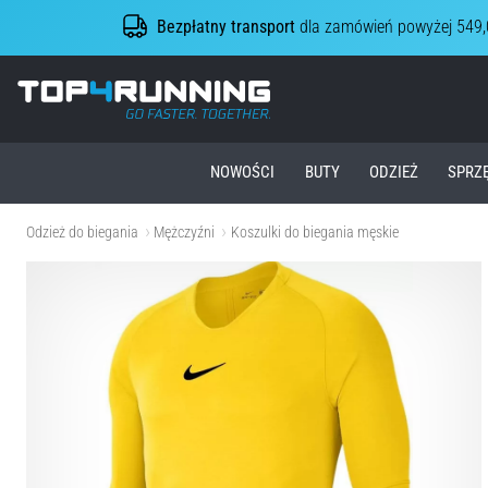
Bezpłatny transport
dla zamówień powyżej 549,
Top4Running.pl
NOWOŚCI
BUTY
ODZIEŻ
SPRZ
Odzież do biegania
Mężczyźni
Koszulki do biegania męskie