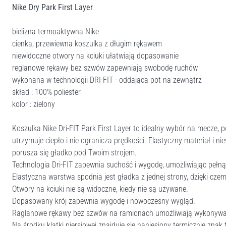
Nike Dry Park First Layer
bielizna termoaktywna Nike
cienka, przewiewna koszulka z długim rękawem
niewidoczne otwory na kciuki ułatwiają dopasowanie
reglanowe rękawy bez szwów zapewniają swobodę ruchów
wykonana w technologii DRI-FIT - oddająca pot na zewnątrz
skład : 100% poliester
kolor : zielony
Koszulka Nike Dri-FIT Park First Layer to idealny wybór na mecze
utrzymuje ciepło i nie ogranicza prędkości. Elastyczny materiał i 
porusza się gładko pod Twoim strojem.
Technologia Dri-FIT zapewnia suchość i wygodę, umożliwiając pełną
Elastyczna warstwa spodnia jest gładka z jednej strony, dzięki czem
Otwory na kciuki nie są widoczne, kiedy nie są używane.
Dopasowany krój zapewnia wygodę i nowoczesny wygląd.
Raglanowe rękawy bez szwów na ramionach umożliwiają wykonyw
Na środku klatki piersiowej znajduje się naniesiony termicznie zna