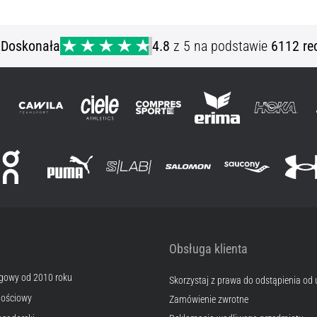
S M XL XXL
ą
Doskonała
4.8
z 5 na podstawie
6112 re
Obsługa klienta
egowy od 2010 roku
Skorzystaj z prawa do odstąpienia od
nościowy
Zamówienie zwrotne