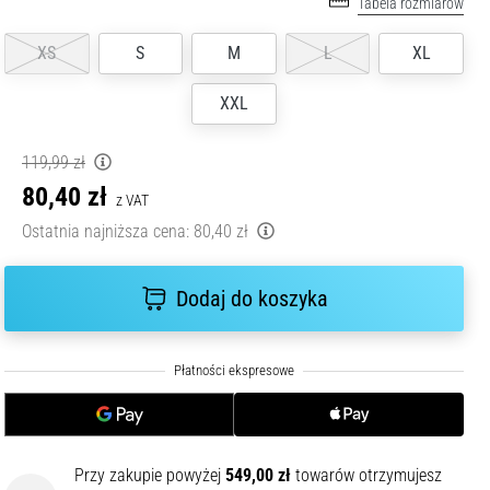
Tabela rozmiarów
XS
S
M
L
XL
XXL
119,99 zł
80,40 zł
z VAT
Ostatnia najniższa cena:
80,40 zł
Dodaj do koszyka
Przy zakupie powyżej
549,00 zł
towarów otrzymujesz