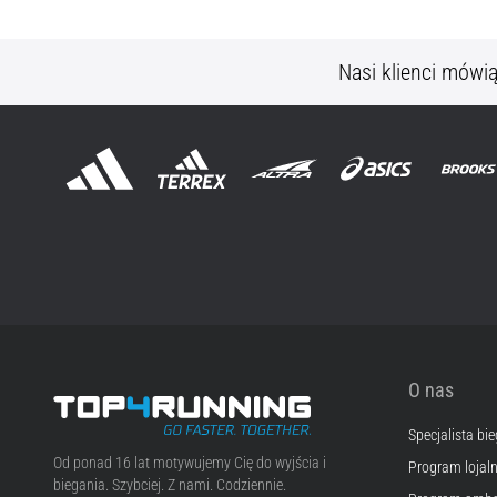
Nasi klienci mówi
O nas
Specjalista bi
Top4Running.pl
Od ponad 16 lat motywujemy Cię do wyjścia i
Program lojal
biegania. Szybciej. Z nami. Codziennie.