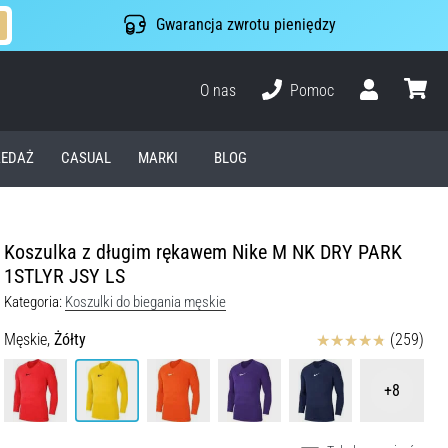
Gwarancja zwrotu pieniędzy
O nas
Pomoc
Użytkownik
koszyk
EDAŻ
CASUAL
MARKI
BLOG
Koszulka z długim rękawem Nike M NK DRY PARK
1STLYR JSY LS
Kategoria:
Koszulki do biegania męskie
Ocena
Męskie,
Żółty
(259)
+8