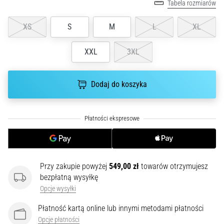
czy
Tabela rozmiarów
jest
amatorem,
XS
S
M
L
XL
czy
profesjonalistą…
XXL
3XL
5. 8. 2026
Dodaj do koszyka
•
6 min. czytanie
Zapalenie
rozcięgna
podeszwowego:
Objawy,
przyczyny
Przy zakupie powyżej
549,00 zł
towarów otrzymujesz
i
bezpłatną wysyłkę
leczenie
Opcje wysyłki
Czy
Płatność kartą online lub innymi metodami płatności
dopada
Opcje płatności