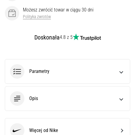
Cię
ostry
Możesz zwrócić towar w ciągu 30 dni
ból
Polityka zwrotów
pięty
podczas
biegania
Doskonała
4.8 z 5
lub
tuż
po
nim?
Jedną
Parametry
z
najczęstszych
przyczyn
jest
Opis
zapalenie
rozcięgna…
Pokaż
Więcej od Nike
Nike
wszystkie