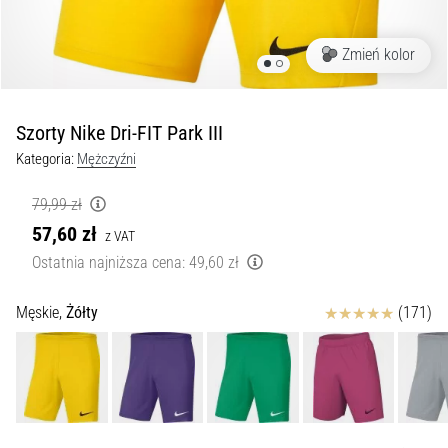
kolan
w
Zmień kolor
trakcie
i
po
Szorty Nike Dri-FIT Park III
bieganiu
Kategoria:
Mężczyźni
Ból
kolana
79,99 zł
dotknie
57,60 zł
każdego
z VAT
biegacza
Ostatnia najniższa cena:
49,60 zł
przynajmniej
raz
Ocena
Męskie,
Żółty
(171)
w
życiu,
bez
względu
na
to,