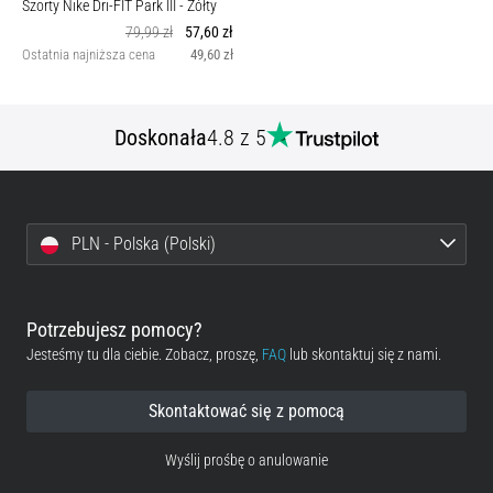
Szorty Nike Dri-FIT Park III
- Żółty
79,99 zł
57,60 zł
Ostatnia najniższa cena
49,60 zł
Doskonała
4.8 z 5
PLN - Polska (Polski)
Potrzebujesz pomocy?
Jesteśmy tu dla ciebie. Zobacz, proszę,
FAQ
lub skontaktuj się z nami.
Skontaktować się z pomocą
Wyślij prośbę o anulowanie