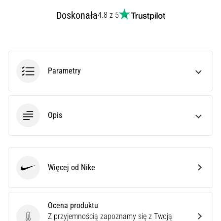
poprawnie,
Doskonała
4.8 z 5
gdzie
znajduje…
6. 8. 2026
•
Parametry
7 min. czytanie
Kolano
biegacza:
Opis
Przyczyny,
leczenie
i
profilaktyka
Więcej od Nike
Kolano
Nike
biegacza,
znane
również
Ocena produktu
jako
Z przyjemnością zapoznamy się z Twoją
Ocena produktu