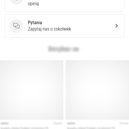
syndrom
opinią
pasma
biodrowo-
piszczelowego
Pytania
(ITBS),
Pytania
Zapytaj nas o cokolwiek
to
niezwykle
powszechny
problem…
Pokaż
wszystkie
artykuły