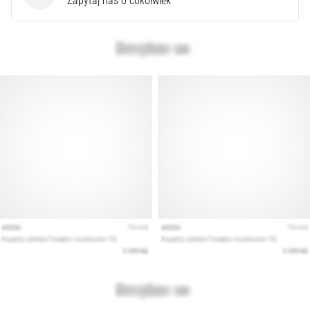
Zapytaj nas o cokolwiek
syndrom
pasma
biodrowo-
piszczelowego
(ITBS),
to
niezwykle
powszechny
problem…
Pokaż
wszystkie
artykuły