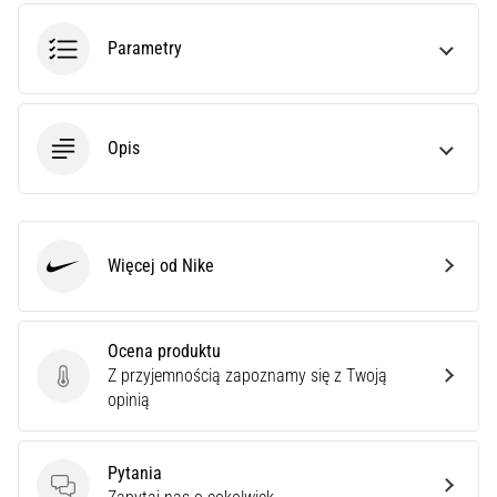
poprawnie,
gdzie
Parametry
znajduje…
6. 8. 2026
Opis
•
7 min. czytanie
Kolano
biegacza:
Więcej od Nike
Przyczyny,
Nike
leczenie
i
profilaktyka
Ocena produktu
Z przyjemnością zapoznamy się z Twoją
Kolano
Ocena produktu
opinią
biegacza,
znane
również
Pytania
jako
Pytania