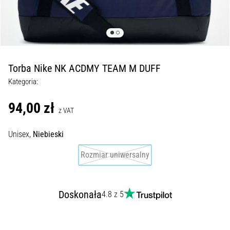
Czym
są
i
jak
je
prawidłowo
Torba Nike NK ACDMY TEAM M DUFF
wykonywać?
Kategoria:
W
praktyce
94,00 zł
z VAT
shuttle
run
Unisex,
Niebieski
testuje
szybkość,
Rozmiar uniwersalny
zwinność
i
zmianę
Doskonała
kierunku.
4.8 z 5
Jak
wykonać
go