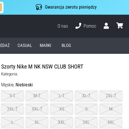
Gwarancja zwrotu pieniędzy
O nas
Pomoc
Użytkownik
koszyk
EDAŻ
CASUAL
MARKI
BLOG
Szorty Nike M NK NSW CLUB SHORT
Kategoria:
Męskie,
Niebieski
S-T
M-T
L-T
XL-T
2XL-T
3XL-T
4XL-T
XS
S
M
L
XL
XXL
3XL
4XL