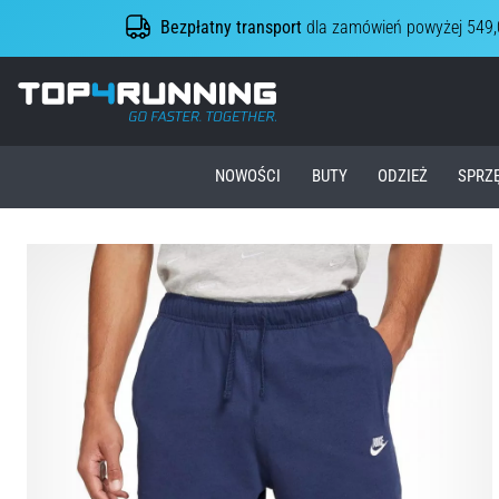
Bezpłatny transport
dla zamówień powyżej 549,
Top4Running.pl
NOWOŚCI
BUTY
ODZIEŻ
SPRZ