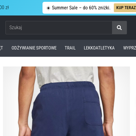
00 zł
☀️ Summer Sale – do 60% zniżki.
KUP TERAZ
Szukaj
ĘT
ODŻYWIANIE SPORTOWE
TRAIL
LEKKOATLETYKA
WYPRZ