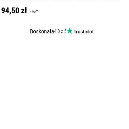
94,50 zł
z VAT
Doskonała
4.8 z 5