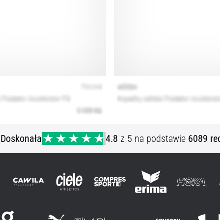
ą
Doskonała
4.8
z 5 na podstawie
6089 re