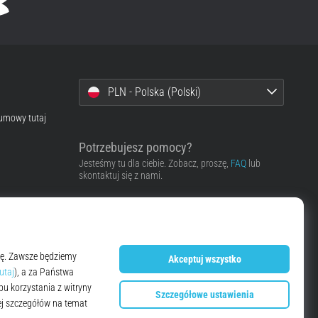
PLN - Polska (Polski)
 umowy tutaj
Potrzebujesz pomocy?
Jesteśmy tu dla ciebie. Zobacz, proszę,
FAQ
lub
skontaktuj się z nami.
Skontaktować się z pomocą