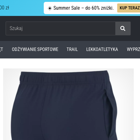
00 zł
☀️ Summer Sale – do 60% zniżki.
KUP TERAZ
Szukaj
ĘT
ODŻYWIANIE SPORTOWE
TRAIL
LEKKOATLETYKA
WYPRZ