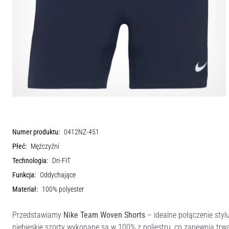
Numer produktu:
0412NZ-451
Płeć:
Mężczyźni
Technologia:
Dri-FIT
Funkcja:
Oddychające
Materiał:
100% polyester
Przedstawiamy
Nike Team Woven Shorts
– idealne połączenie styl
niebieskie szorty wykonane są w 100% z poliestru, co zapewnia trwa