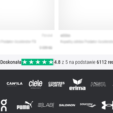
ą
Doskonała
4.8
z 5 na podstawie
6112 re