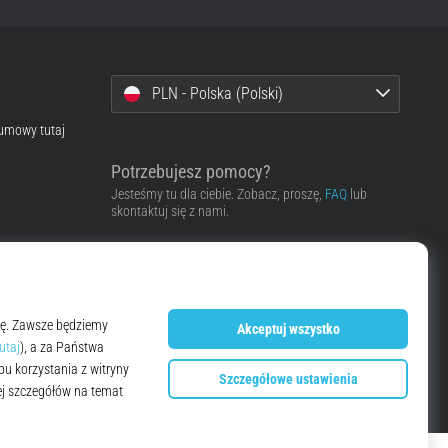
PLN - Polska (Polski)
 umowy tutaj
Potrzebujesz pomocy?
Jesteśmy tu dla ciebie. Zobacz, proszę,
FAQ
lub
skontaktuj się z nami.
Skontaktować się z pomocą