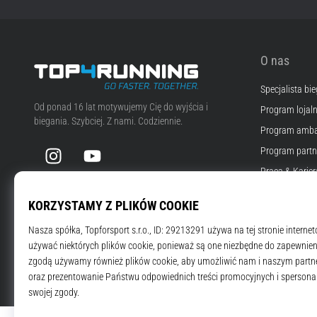
O nas
Specjalista bi
Top4Running.pl
Od ponad 16 lat motywujemy Cię do wyjścia i
Program lojal
biegania. Szybciej. Z nami. Codziennie.
Program amba
Instagram
YouTube
Program partn
Praca & Karier
Ustawienia co
Warunki i regu