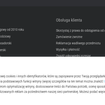
Obsługa klienta
egowy od 2010 roku
Skorzystaj z prawa do odstąpienia od
nościowy
Zamówienie zwrotne
sadorski
Reklamacja wadliwego przedmiotu
Wysyłka i płatność
erski
Znajdź odpowiedni rozmiar
a
Kontakt
okies
Często zadawane pytania
lamin
Polityka prywatności
© 2010 – 2026
Top4Running.pl