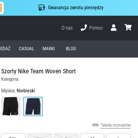
Gwarancja zwrotu pieniędzy
O nas
Pomoc
Użytkownik
koszyk
EDAŻ
CASUAL
MARKI
BLOG
Szorty Nike Team Woven Short
Kategoria:
Męskie,
Niebieski
Tabela rozmiarów