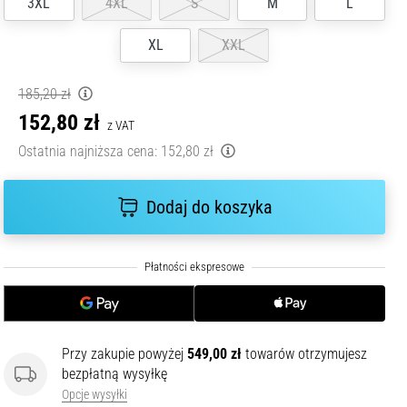
3XL
4XL
S
M
L
XL
XXL
185,20 zł
152,80 zł
z VAT
Ostatnia najniższa cena:
152,80 zł
Dodaj do koszyka
Przy zakupie powyżej
549,00 zł
towarów otrzymujesz
bezpłatną wysyłkę
Opcje wysyłki