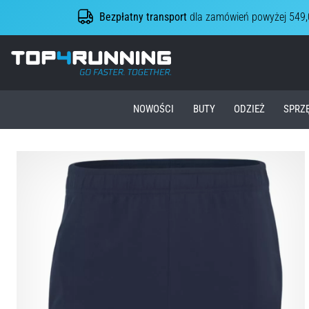
Bezpłatny transport
dla zamówień powyżej 549,
Top4Running.pl
NOWOŚCI
BUTY
ODZIEŻ
SPRZ