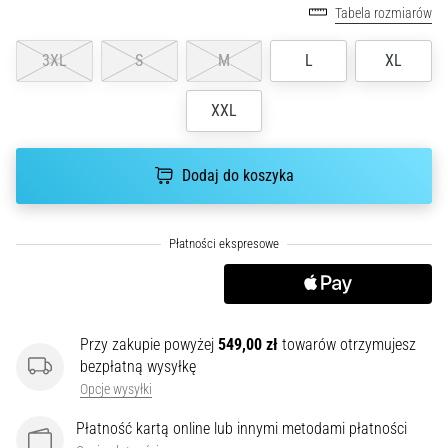
Tabela rozmiarów
poprawnie,
gdzie
3XL
S
M
L
XL
znajduje…
XXL
6. 8. 2026
•
7 min. czytanie
Dodaj do koszyka
Kolano
biegacza:
Przyczyny,
leczenie
i
profilaktyka
Przy zakupie powyżej
549,00 zł
towarów otrzymujesz
Kolano
bezpłatną wysyłkę
biegacza,
Opcje wysyłki
znane
również
Płatność kartą online lub innymi metodami płatności
jako