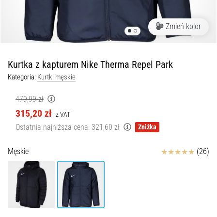
Czym
są
i
Zmień kolor
jak
je
prawidłowo
Kurtka z kapturem Nike Therma Repel Park
wykonywać?
Kategoria:
Kurtki męskie
W
praktyce
479,99 zł
shuttle
315,20 zł
z VAT
run
Ostatnia najniższa cena:
321,60 zł
Zniżka
testuje
szybkość,
Ocena
zwinność
Męskie
(26)
i
zmianę
kierunku.
Jak
wykonać
go