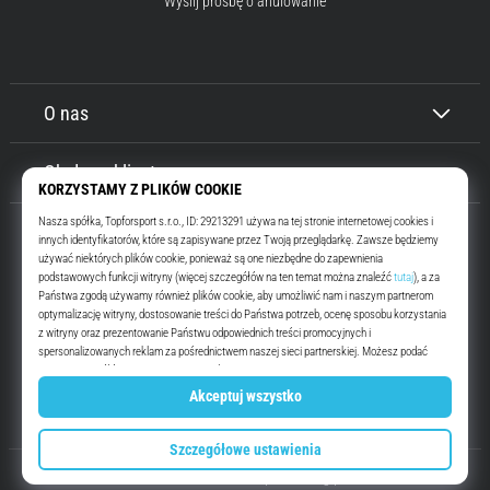
Wyślij prośbę o anulowanie
O nas
Obsługa klienta
Top4Running.pl
Od ponad 16 lat motywujemy Cię do wyjścia i biegania. Szybciej. Z nami.
Codziennie.
Instagram
YouTube
© 2010 – 2026
Top4Running.pl