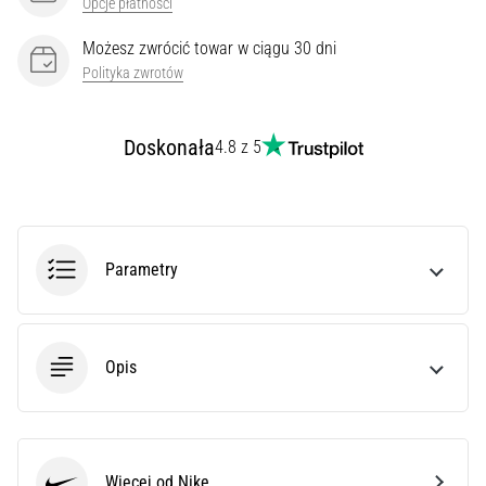
Opcje płatności
syndrom
pasma
Możesz zwrócić towar w ciągu 30 dni
biodrowo-
Polityka zwrotów
piszczelowego
(ITBS),
to
Doskonała
4.8 z 5
niezwykle
powszechny
problem…
Parametry
Pokaż
wszystkie
artykuły
Opis
Więcej od Nike