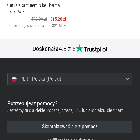
Kurtka z kapturem Nike Therma
Repel Park
479,99 zł
315,20 zł
Ostatnia najniższa cena
321,60 zł
Doskonała
4.8 z 5
PLN - Polska (Polski)
Potrzebujesz pomocy?
Jesteśmy tu dla ciebie. Zobacz, proszę,
FAQ
lub skontaktuj się z nami.
Skontaktować się z pomocą