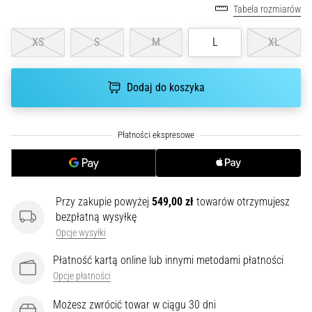
Tabela rozmiarów
poprawnie,
gdzie
XS
S
M
L
XL
znajduje…
6. 8. 2026
Dodaj do koszyka
•
7 min. czytanie
Kolano
biegacza:
Przyczyny,
leczenie
Przy zakupie powyżej
549,00 zł
towarów otrzymujesz
i
bezpłatną wysyłkę
profilaktyka
Opcje wysyłki
Kolano
biegacza,
Płatność kartą online lub innymi metodami płatności
znane
Opcje płatności
również
jako
Możesz zwrócić towar w ciągu 30 dni