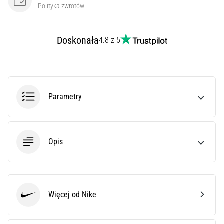
syndrom
Polityka zwrotów
pasma
biodrowo-
piszczelowego
Doskonała
4.8 z 5
(ITBS),
to
niezwykle
powszechny
problem…
Parametry
Pokaż
wszystkie
Opis
artykuły
Więcej od Nike
Nike