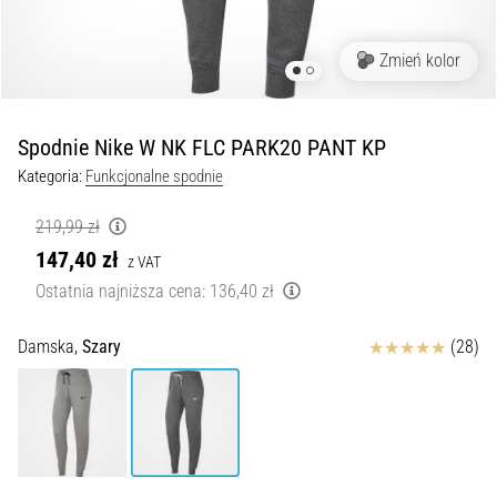
Czym
są
i
Zmień kolor
jak
je
prawidłowo
Spodnie Nike W NK FLC PARK20 PANT KP
wykonywać?
Kategoria:
Funkcjonalne spodnie
W
praktyce
219,99 zł
shuttle
147,40 zł
z VAT
run
Ostatnia najniższa cena:
136,40 zł
testuje
szybkość,
Ocena
zwinność
Damska,
Szary
(28)
i
zmianę
kierunku.
Jak
wykonać
go