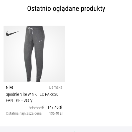
Ostatnio oglądane produkty
Nike
Damska
Spodnie Nike W NK FLC PARK20
PANT KP
- Szary
219,99 zł
147,40 zł
Ostatnia najniższa cena
136,40 zł