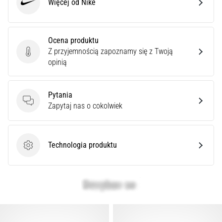
Więcej od Nike
syndrom
Nike
pasma
biodrowo-
piszczelowego
Ocena produktu
(ITBS),
Z przyjemnością zapoznamy się z Twoją
Ocena produktu
to
opinią
niezwykle
powszechny
problem…
Pytania
Pytania
Zapytaj nas o cokolwiek
Pokaż
wszystkie
Technologia produktu
artykuły
Technologia produktu