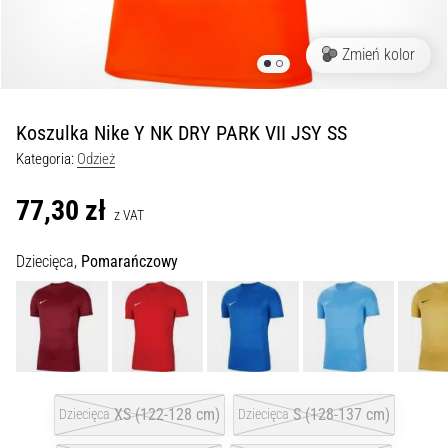
Czym
są
i
Zmień kolor
jak
je
prawidłowo
Koszulka Nike Y NK DRY PARK VII JSY SS
wykonywać?
Kategoria:
Odzież
W
praktyce
77,30 zł
z VAT
shuttle
run
Dziecięca,
Pomarańczowy
testuje
szybkość,
zwinność
i
zmianę
kierunku.
Jak
XS (122-128 cm)
S (128-137 cm)
Dziecięca
Dziecięca
wykonać
go