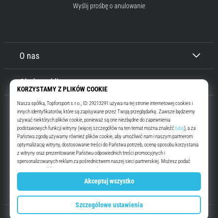
Wyślij prośbę o anulowanie
O nas
Obsługa klienta
Top4Running.pl
Od ponad 16 lat motywujemy Cię do wyjścia i biegania. Szybciej. Z nami.
Codziennie.
Instagram
YouTube
© 2010 – 2026
Top4Running.pl