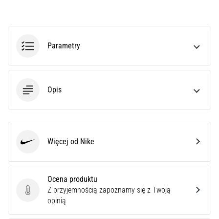
przyczyn
jest
zapalenie
rozcięgna…
Parametry
5. 8. 2026
•
8 min. czytanie
Opis
Superkompensacja
węglowodanów:
Jak
wpływa
Więcej od Nike
Nike
na
wydolność
biegową?
Ocena produktu
Mówi
Z przyjemnością zapoznamy się z Twoją
Ocena produktu
się,
opinią
że