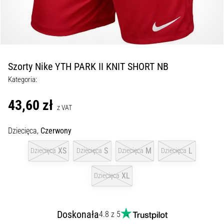
podeszwowego:
Objawy,
przyczyny
i
leczenie
Czy
Szorty Nike YTH PARK II KNIT SHORT NB
dopada
Kategoria:
Cię
ostry
43,60 zł
ból
z VAT
pięty
podczas
Dziecięca,
Czerwony
biegania
XS
S
M
L
Dziecięca
Dziecięca
Dziecięca
Dziecięca
lub
tuż
po
XL
Dziecięca
nim?
Jedną
z
Doskonała
4.8 z 5
najczęstszych