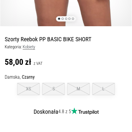
kolan
w
trakcie
i
po
Szorty Reebok PP BASIC BIKE SHORT
bieganiu
Kategoria:
Kobiety
Ból
kolana
58,00 zł
dotknie
z VAT
każdego
biegacza
Damska,
Czarny
przynajmniej
XS
S
M
L
raz
w
życiu,
bez
Doskonała
4.8 z 5
względu
na
to,