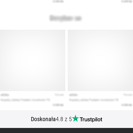
artykuły
Doskonała
4.8 z 5