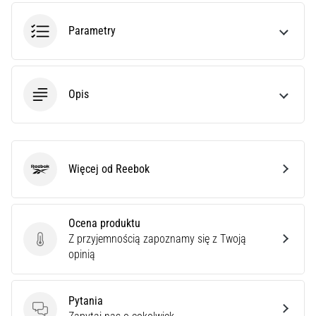
czy
jest
Parametry
amatorem,
czy
profesjonalistą…
Opis
5. 8. 2026
•
6 min. czytanie
Zapalenie
Więcej od Reebok
Reebok
rozcięgna
podeszwowego:
Objawy,
Ocena produktu
przyczyny
Z przyjemnością zapoznamy się z Twoją
i
Ocena produktu
opinią
leczenie
Czy
Pytania
dopada
Pytania