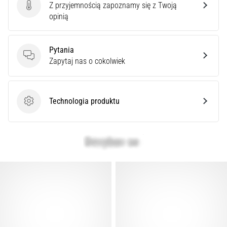
syndrom
Z przyjemnością zapoznamy się z Twoją
Ocena produktu
pasma
opinią
biodrowo-
piszczelowego
(ITBS),
Pytania
to
Pytania
Zapytaj nas o cokolwiek
niezwykle
powszechny
problem…
Technologia produktu
Technologia produktu
Pokaż
wszystkie
artykuły