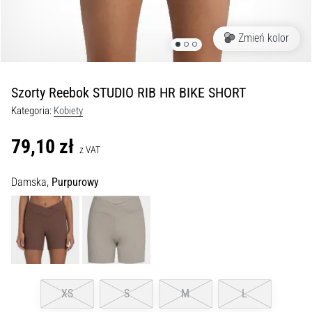
Czym
są
i
Zmień kolor
jak
je
prawidłowo
Szorty Reebok STUDIO RIB HR BIKE SHORT
wykonywać?
Kategoria:
Kobiety
W
praktyce
79,10 zł
z VAT
shuttle
run
Damska,
Purpurowy
testuje
szybkość,
zwinność
i
zmianę
kierunku.
Jak
XS
S
M
L
wykonać
go