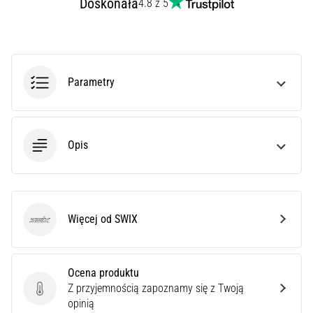
Doskonała
4.8 z 5
poprawnie,
gdzie
znajduje…
Parametry
6. 8. 2026
•
7 min. czytanie
Kolano
Opis
biegacza:
Przyczyny,
leczenie
i
Więcej od SWIX
profilaktyka
SWIX
Kolano
biegacza,
Ocena produktu
znane
Z przyjemnością zapoznamy się z Twoją
również
Ocena produktu
opinią
jako