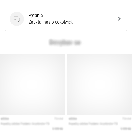
syndrom
pasma
Pytania
biodrowo-
Pytania
Zapytaj nas o cokolwiek
piszczelowego
(ITBS),
to
niezwykle
powszechny
problem…
Pokaż
wszystkie
artykuły