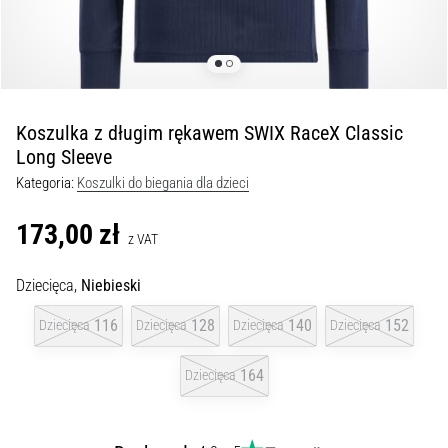
Czym
są
i
jak
je
prawidłowo
Koszulka z długim rękawem SWIX RaceX Classic
wykonywać?
Long Sleeve
W
Kategoria:
Koszulki do biegania dla dzieci
praktyce
shuttle
173,00 zł
z VAT
run
testuje
Dziecięca,
Niebieski
szybkość,
zwinność
116
128
140
152
Dziecięca
Dziecięca
Dziecięca
Dziecięca
i
zmianę
164
Dziecięca
kierunku.
Jak
wykonać
go