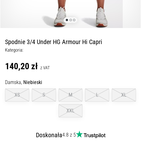
Czym
są
i
jak
je
prawidłowo
Spodnie 3/4 Under HG Armour Hi Capri
wykonywać?
Kategoria:
W
praktyce
140,20 zł
z VAT
shuttle
run
Damska,
Niebieski
testuje
szybkość,
XS
S
M
L
XL
zwinność
i
XXL
zmianę
kierunku.
Jak
wykonać
Doskonała
4.8 z 5
go