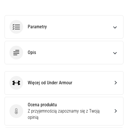
poprawnie,
gdzie
znajduje…
Parametry
6. 8. 2026
•
7 min. czytanie
Opis
Kolano
biegacza:
Przyczyny,
leczenie
Więcej od Under Armour
i
Under Armour
profilaktyka
Kolano
Ocena produktu
biegacza,
Z przyjemnością zapoznamy się z Twoją
znane
Ocena produktu
opinią
również
jako