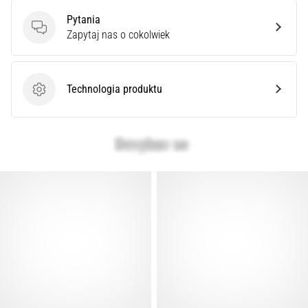
syndrom
Pytania
pasma
Pytania
Zapytaj nas o cokolwiek
biodrowo-
piszczelowego
(ITBS),
to
Technologia produktu
Technologia produktu
niezwykle
powszechny
problem…
Pokaż
wszystkie
artykuły