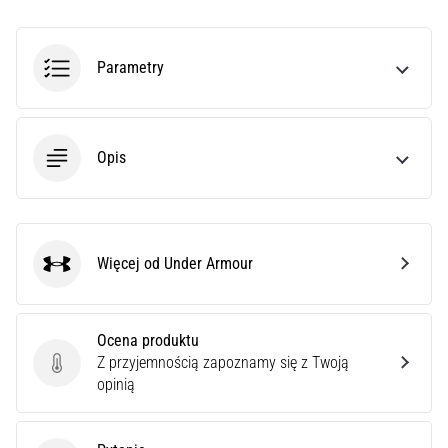
Buty
do
biegania
Parametry
z
dużą
amortyzacją
Opis
Jakie
są
TOP
modele
butów
Więcej od Under Armour
do
Under Armour
biegania
z
wyższą
Ocena produktu
amortyzacją?
Z przyjemnością zapoznamy się z Twoją
Ocena produktu
Odkryj
opinią
amortyzowane
buty
na