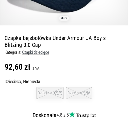
profilaktyka
Kolano
biegacza,
znane
również
jako
Czapka bejsbolówka Under Armour UA Boy s
syndrom
Blitzing 3.0 Cap
pasma
Kategoria:
Czapki dziecięce
biodrowo-
piszczelowego
92,60 zł
(ITBS),
z VAT
to
niezwykle
Dziecięca,
Niebieski
powszechny
problem…
XS/S
S/M
Dziecięca
Dziecięca
6. 8. 2026
Doskonała
4.8 z 5
•
8 min. czytanie