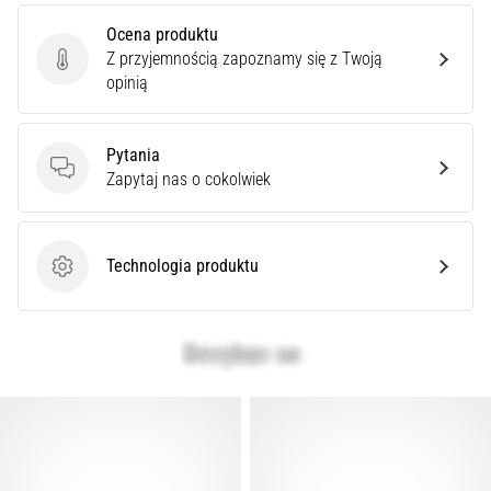
superkompensacja
węglowodanowa
Ocena produktu
poprawia
Z przyjemnością zapoznamy się z Twoją
Ocena produktu
wydolność
opinią
wytrzymałościową.
Czy
to
Pytania
naprawdę
Pytania
Zapytaj nas o cokolwiek
prawda?
Dowiedz
się,
Technologia produktu
…
Technologia produktu
Pokaż
wszystkie
artykuły