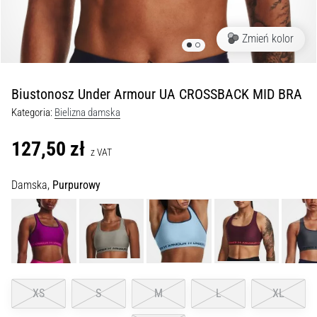
podeszwowego:
Objawy,
przyczyny
Zmień kolor
i
leczenie
Czy
Biustonosz Under Armour UA CROSSBACK MID BRA
dopada
Kategoria:
Bielizna damska
Cię
ostry
127,50 zł
ból
z VAT
pięty
podczas
Damska,
Purpurowy
biegania
lub
tuż
po
nim?
Jedną
z
XS
S
M
L
XL
najczęstszych