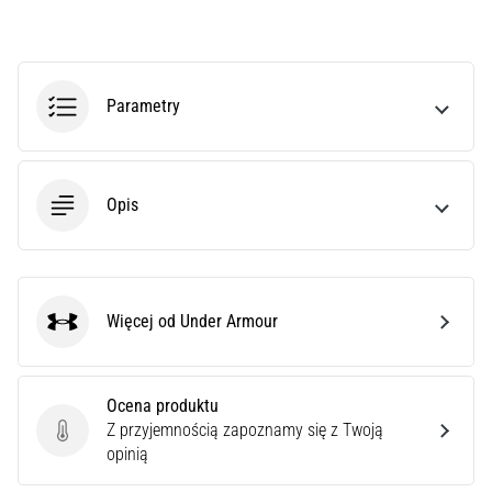
poprawnie,
gdzie
znajduje…
Parametry
6. 8. 2026
•
7 min. czytanie
Opis
Kolano
biegacza:
Przyczyny,
leczenie
i
Więcej od Under Armour
Under Armour
profilaktyka
Kolano
biegacza,
Ocena produktu
znane
Z przyjemnością zapoznamy się z Twoją
Ocena produktu
również
opinią
jako