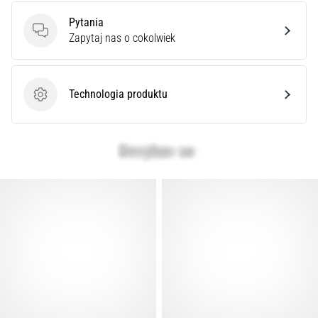
syndrom
pasma
Pytania
Pytania
biodrowo-
Zapytaj nas o cokolwiek
piszczelowego
(ITBS),
to
Technologia produktu
niezwykle
Technologia produktu
powszechny
problem…
Pokaż
wszystkie
artykuły