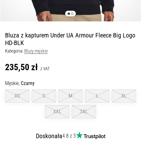
Czym
są
i
jak
je
Bluza z kapturem Under UA Armour Fleece Big Logo
prawidłowo
HD-BLK
wykonywać?
Kategoria:
Bluzy męskie
W
praktyce
235,50 zł
z VAT
shuttle
run
Męskie,
Czarny
testuje
szybkość,
XS
S
M
L
XL
zwinność
i
XXL
3XL
zmianę
kierunku.
Jak
wykonać
Doskonała
4.8 z 5
go