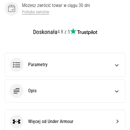
syndrom
Możesz zwrócić towar w ciągu 30 dni
pasma
Polityka zwrotów
biodrowo-
piszczelowego
(ITBS),
Doskonała
4.8 z 5
to
niezwykle
powszechny
problem…
Parametry
Pokaż
wszystkie
artykuły
Opis
Więcej od Under Armour
Under Armour