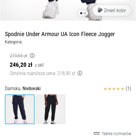
Czym
są
Zmień kolor
i
jak
je
Spodnie Under Armour UA Icon Fleece Jogger
prawidłowo
Kategoria:
wykonywać?
W
273,65 zł
praktyce
246,20 zł
z VAT
shuttle
Ostatnia najniższa cena:
218,90 zł
run
testuje
szybkość,
Ocena
Damska,
Niebieski
(1)
zwinność
i
zmianę
kierunku.
Jak
wykonać
Tabela rozmiarów
go