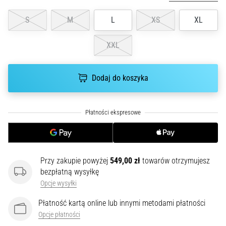
poprawnie,
S
M
L
XS
XL
gdzie
znajduje…
XXL
6. 8. 2026
•
Dodaj do koszyka
7 min. czytanie
Kolano
biegacza:
Przyczyny,
leczenie
i
profilaktyka
Przy zakupie powyżej
549,00 zł
towarów otrzymujesz
bezpłatną wysyłkę
Kolano
Opcje wysyłki
biegacza,
znane
Płatność kartą online lub innymi metodami płatności
również
Opcje płatności
jako