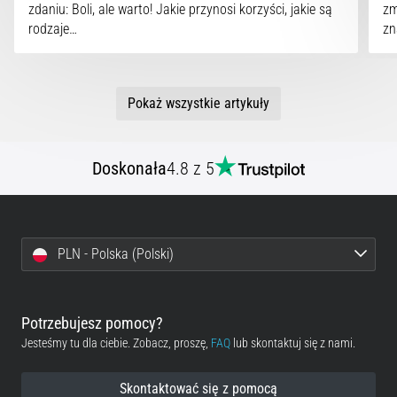
zdaniu: Boli, ale warto! Jakie przynosi korzyści, jakie są
zm
rodzaje…
zn
Pokaż wszystkie artykuły
Doskonała
4.8 z 5
PLN - Polska (Polski)
Potrzebujesz pomocy?
Jesteśmy tu dla ciebie. Zobacz, proszę,
FAQ
lub skontaktuj się z nami.
Skontaktować się z pomocą