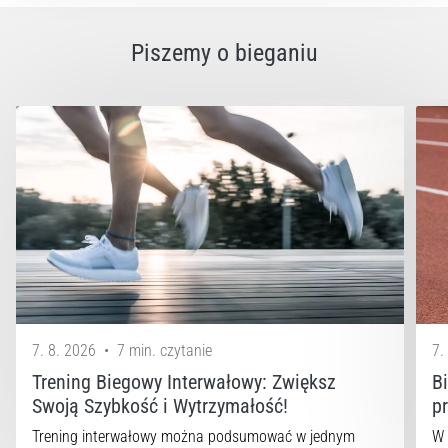
Piszemy o bieganiu
7. 8. 2026
•
7 min. czytanie
7.
Trening Biegowy Interwałowy: Zwiększ
B
Swoją Szybkość i Wytrzymałość!
p
Trening interwałowy można podsumować w jednym
W 