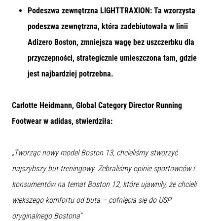
syndrom
Podeszwa zewnętrzna LIGHTTRAXION: Ta wzorzysta
pasma
biodrowo-
podeszwa zewnętrzna, która zadebiutowała w linii
piszczelowego
Adizero Boston, zmniejsza wagę bez uszczerbku dla
(ITBS),
przyczepności, strategicznie umieszczona tam, gdzie
to
niezwykle
jest najbardziej potrzebna.
powszechny
problem…
Carlotte Heidmann, Global Category Director Running
Footwear w adidas, stwierdziła:
Pokaż
wszystkie
artykuły
„Tworząc nowy model Boston 13, chcieliśmy stworzyć
najszybszy but treningowy. Zebraliśmy opinie sportowców i
konsumentów na temat Boston 12, które ujawniły, że chcieli
większego komfortu od buta – cofnięcia się do USP
oryginalnego Bostona”