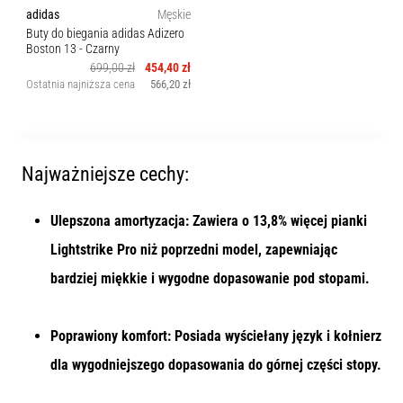
adidas
Męskie
poprawnie,
Buty do biegania adidas Adizero
gdzie
Boston 13
- Czarny
znajduje…
699,00 zł
454,40 zł
Ostatnia najniższa cena
566,20 zł
6. 8. 2026
•
7 min. czytanie
Najważniejsze cechy:
Kolano
biegacza:
Przyczyny,
Ulepszona amortyzacja: Zawiera o 13,8% więcej pianki
leczenie
Lightstrike Pro niż poprzedni model, zapewniając
i
bardziej miękkie i wygodne dopasowanie pod stopami.​
profilaktyka
Kolano
biegacza,
Poprawiony komfort: Posiada wyściełany język i kołnierz
znane
dla wygodniejszego dopasowania do górnej części stopy.
również
jako