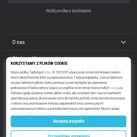
Wyślij prośbę o anulowanie
O nas
Obsługa klienta
Top4Running.pl
Od ponad 16 lat motywujemy Cię do wyjścia i biegania. Szybciej. Z nami.
Codziennie.
Instagram
YouTube