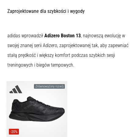
Czym
są
Zaprojektowane dla szybkości i wygody
i
jak
je
adidas wprowadził
Adizero Boston 13
, najnowszą ewolucję w
prawidłowo
wykonywać?
swojej znanej serii Adizero, zaprojektowanej tak, aby zapewniać
W
stałą prędkość i większy komfort podczas szybkich sesji
praktyce
treningowych i biegów tempowych.
shuttle
run
testuje
Zrównoważony rozwój
szybkość,
zwinność
i
zmianę
kierunku.
Jak
wykonać
-20%
go