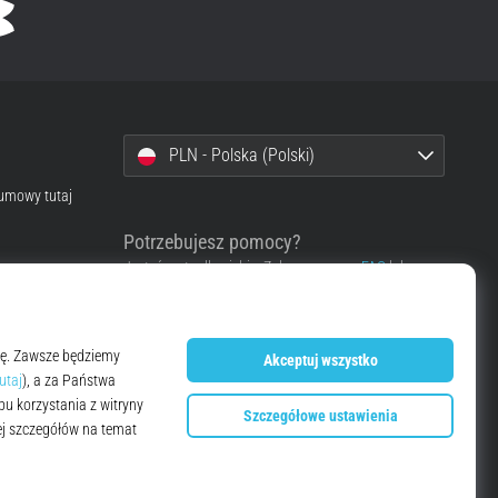
PLN - Polska (Polski)
 umowy tutaj
Potrzebujesz pomocy?
Jesteśmy tu dla ciebie. Zobacz, proszę,
FAQ
lub
skontaktuj się z nami.
Skontaktować się z pomocą