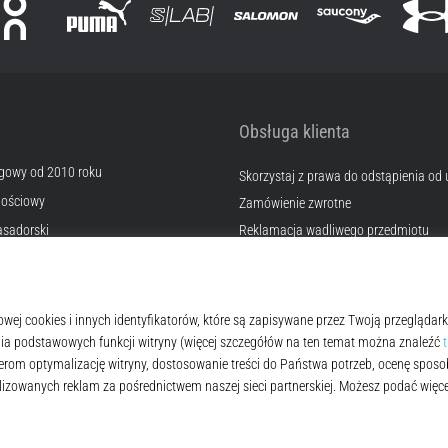
Obsługa klienta
egowy od 2010 roku
Skorzystaj z prawa do odstąpienia od
nościowy
Zamówienie zwrotne
sadorski
Reklamacja wadliwego przedmiotu
Wysyłka i płatność
erski
Znajdź odpowiedni rozmiar
a
Kontakt
okies
Często zadawane pytania
lamin
Polityka prywatności