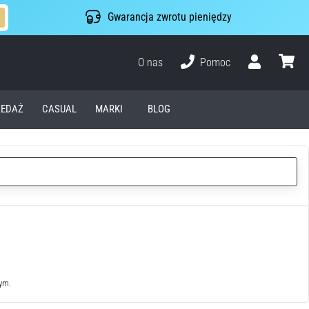
Gwarancja zwrotu pieniędzy
O nas
Pomoc
Użytkownik
koszyk
EDAŻ
CASUAL
MARKI
BLOG
wym.