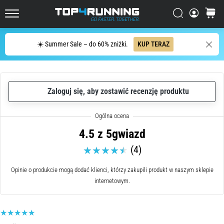
zdaniu:
Boli,
Szukaj
koszyk
ale
Top4Running.pl
warto!
Szukaj
Jakie
☀️ Summer Sale – do 60% zniżki.
KUP TERAZ
przynosi
korzyści,
jakie
są
Zaloguj się, aby zostawić recenzję produktu
rodzaje…
6. 8. 2026
4.5 z 5gwiazd
•
(4)
8 min. czytanie
Kolano
Opinie o produkcie mogą dodać klienci, którzy zakupili produkt w naszym sklepie
biegacza:
internetowym.
Przyczyny,
leczenie
i