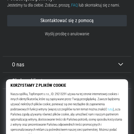
Buty
Jesteśmy tu dla ciebie. Zobacz, proszę,
FAQ
lub skontaktuj się z nami.
do
biegania
Skontaktować się z pomocą
z
dużą
Wyślij prośbę o anulowanie
amortyzacją
Jakie
są
TOP
O nas
modele
butów
do
Obsługa klienta
biegania
z
wyższą
amortyzacją?
Odkryj
amortyzowane
Top4Running.pl
Od ponad 16 lat motywujemy Cię do wyjścia i biegania. Szybciej. Z nami.
buty
Codziennie.
na