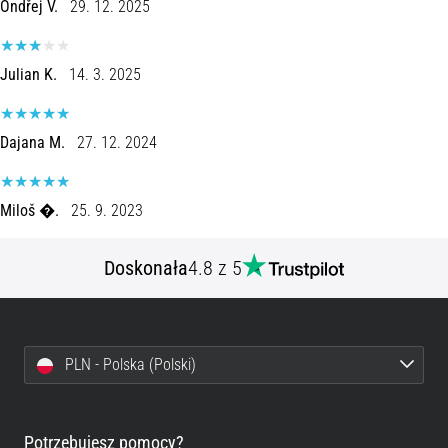
profilaktyka
Ondřej V.
29. 12. 2025
Kolano
biegacza,
Julian K.
14. 3. 2025
znane
również
jako
Dajana M.
27. 12. 2024
syndrom
pasma
biodrowo-
Miloš �.
25. 9. 2023
piszczelowego
(ITBS),
to
Doskonała
4.8 z 5
niezwykle
powszechny
problem…
PLN - Polska (Polski)
6. 8. 2026
•
8 min. czytanie
Potrzebujesz pomocy?