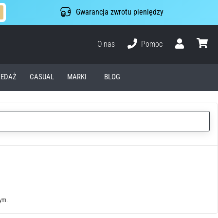
Gwarancja zwrotu pieniędzy
O nas
Pomoc
Użytkownik
koszyk
EDAŻ
CASUAL
MARKI
BLOG
wym.