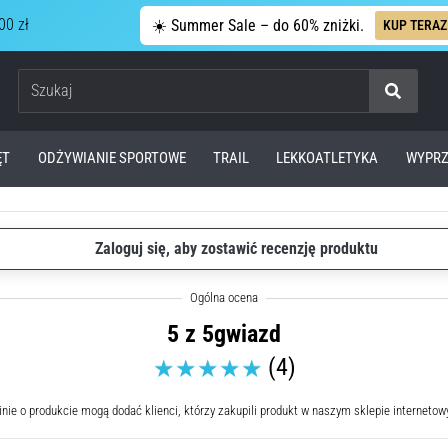
00 zł
☀️ Summer Sale – do 60% zniżki.
KUP TERAZ
Szukaj
ĘT
ODŻYWIANIE SPORTOWE
TRAIL
LEKKOATLETYKA
WYPRZ
Zaloguj się, aby zostawić recenzję produktu
5 z 5gwiazd
(4)
nie o produkcie mogą dodać klienci, którzy zakupili produkt w naszym sklepie interneto