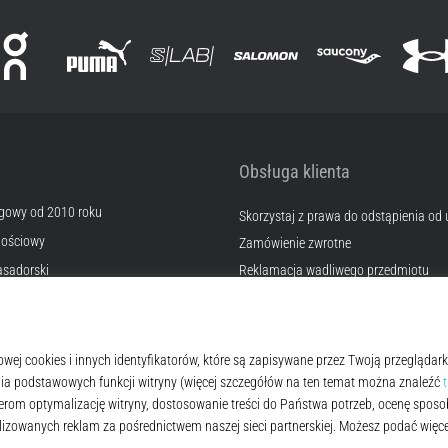
Obsługa klienta
egowy od 2010 roku
Skorzystaj z prawa do odstąpienia od
nościowy
Zamówienie zwrotne
sadorski
Reklamacja wadliwego przedmiotu
Wysyłka i płatność
erski
Znajdź odpowiedni rozmiar
a
Kontakt
okies
Często zadawane pytania
lamin
Polityka prywatności