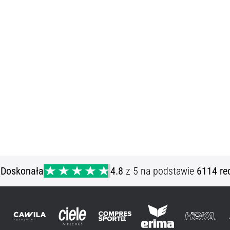
ą
Doskonała
4.8
z 5 na podstawie
6114 re