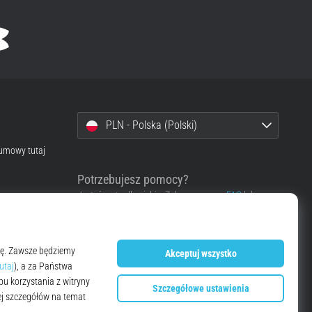
PLN - Polska (Polski)
 umowy tutaj
Potrzebujesz pomocy?
Jesteśmy tu dla ciebie. Zobacz, proszę,
FAQ
lub
skontaktuj się z nami.
Skontaktować się z pomocą