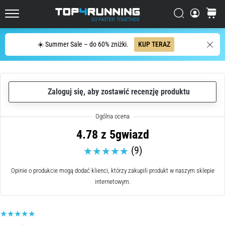
zdaniu:
Boli,
Szukaj
koszyk
ale
Top4Running.pl
warto!
Szukaj
Jakie
☀️ Summer Sale – do 60% zniżki.
KUP TERAZ
przynosi
korzyści,
jakie
są
Zaloguj się, aby zostawić recenzję produktu
rodzaje…
7. 8. 2026
4.78 z 5gwiazd
•
(9)
6 min. czytanie
Bieg
Opinie o produkcie mogą dodać klienci, którzy zakupili produkt w naszym sklepie
wahadłowy
internetowym.
i
beep
test: