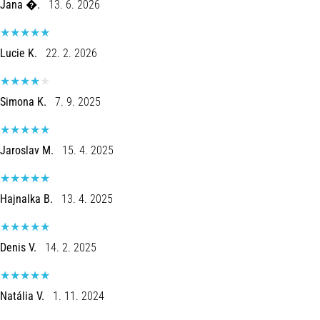
Czym
Jana �.
13. 6. 2026
są
i
Lucie K.
22. 2. 2026
jak
je
prawidłowo
Simona K.
7. 9. 2025
wykonywać?
W
praktyce
Jaroslav M.
15. 4. 2025
shuttle
run
testuje
Hajnalka B.
13. 4. 2025
szybkość,
zwinność
i
Denis V.
14. 2. 2025
zmianę
kierunku.
Jak
Natália V.
1. 11. 2024
wykonać
go