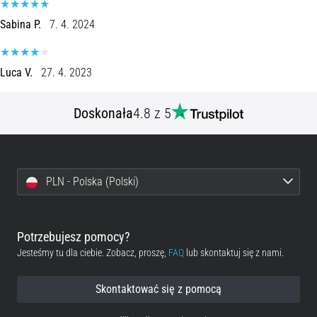
poprawnie,
Sabina P.
7. 4. 2024
gdzie
znajduje…
Luca V.
27. 4. 2023
6. 8. 2026
•
Doskonała
4.8 z 5
7 min. czytanie
Kolano
biegacza:
Przyczyny,
PLN - Polska (Polski)
leczenie
i
profilaktyka
Potrzebujesz pomocy?
Kolano
Jesteśmy tu dla ciebie. Zobacz, proszę,
FAQ
lub skontaktuj się z nami.
biegacza,
znane
Skontaktować się z pomocą
również
jako